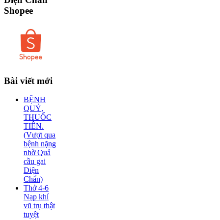
Shopee
Bài
viết mới
BỆNH
QUỶ,
THUỐC
TIÊN.
(Vượt qua
bệnh nặng
nhờ Quả
cầu gai
Diện
Chẩn)
Thở 4-6
Nạp khí
vũ trụ thật
tuyệt