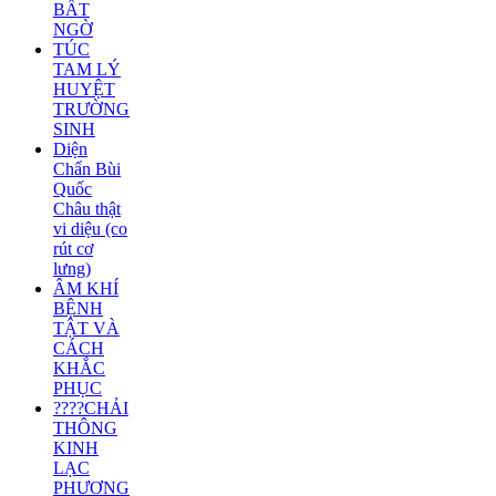
BẤT
NGỜ
TÚC
TAM LÝ
HUYỆT
TRƯỜNG
SINH
Diện
Chẩn Bùi
Quốc
Châu thật
vi diệu (co
rút cơ
lưng)
ÂM KHÍ
BỆNH
TẬT VÀ
CÁCH
KHẮC
PHỤC
????CHẢI
THÔNG
KINH
LẠC
PHƯƠNG