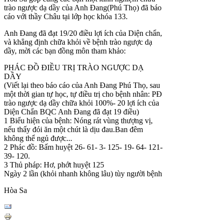
trào ngược dạ dầy của Anh Đang(Phú Thọ) đã báo
cáo với thầy Châu tại lớp học khóa 133.
Anh Đang đã đạt 19/20 điều lợi ích của Diện chẩn,
và khẳng định chữa khỏi về bệnh trào ngược dạ
dầy, mời các bạn đồng môn tham khảo:
PHÁC ĐỒ ĐIỀU TRỊ TRÀO NGƯỢC DẠ
DẦY
(Viết lại theo báo cáo của Anh Đang Phú Thọ, sau
một thời gian tự học, tự điều trị cho bệnh nhân: PĐ
trào ngược dạ dầy chữa khỏi 100%- 20 lợi ích của
Diện Chẩn BQC Anh Đang đã đạt 19 điều)
1 Biểu hiện của bệnh: Nóng rát vùng thượng vị,
nếu thấy đói ăn một chút là dịu đau.Ban đêm
không thể ngủ được...
2 Phác đồ: Bấm huyệt 26- 61- 3- 125- 19- 64- 121-
39- 120.
3 Thủ pháp: Hơ, phớt huyệt 125
Ngày 2 lần (khỏi nhanh không lâu) tùy người bệnh
Hòa Sa