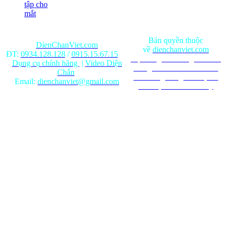
tập cho
mắt
Bản quyền thuộc
DienChanViet.com
về
dienchanviet.com
ĐT:
0934.128.128
/
0915.15.67.15
Nội dung trên trang web chỉ
Dụng cụ chính hãng
|
Video Diện
mang tính chất tham khảo.
Chẩn
Ghi rõ nguồn gốc khi phát
Email:
dienchanviet@gmail.com
hành lại từ Website này