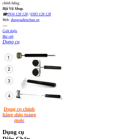
chính hãng;
Hội Vũ Shop.
☎
0934.128.128
/
0383.128.128
Web:
dungcudienchan.vn
----
Giới thiệu
Bài viết
Dụng cụ
Dụng cụ chính
hãng ship toàng
quốc
Dụng
cụ
Diện Chẩn