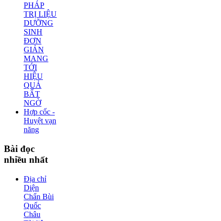
PHÁP
TRỊ LIỆU
DƯỠNG
SINH
ĐƠN
GIẢN
MANG
TỚI
HIỆU
QUẢ
BẤT
NGỜ
Hợp cốc -
Huyệt vạn
năng
Bài
đọc
nhiều nhất
Địa chỉ
Diện
Chẩn Bùi
Quốc
Châu