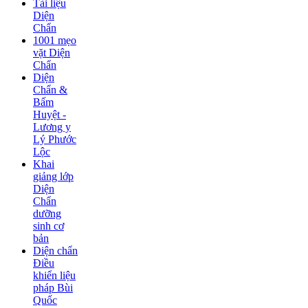
Tài liệu
Diện
Chẩn
1001 mẹo
vặt Diện
Chẩn
Diện
Chẩn &
Bấm
Huyệt -
Lương y
Lý Phước
Lộc
Khai
giảng lớp
Diện
Chẩn
dưỡng
sinh cơ
bản
Diện chẩn
Điều
khiển liệu
pháp Bùi
Quốc