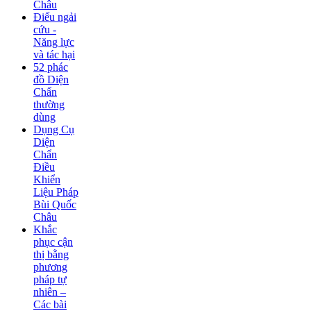
Châu
Điếu ngải
cứu -
Năng lực
và tác hại
52 phác
đồ Diện
Chẩn
thường
dùng
Dụng Cụ
Diện
Chẩn
Điều
Khiển
Liệu Pháp
Bùi Quốc
Châu
Khắc
phục cận
thị bằng
phương
pháp tự
nhiên –
Các bài