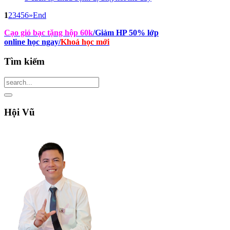
1
2
3
4
5
6
»
End
Cạo gió bạc tặng hộp 60k
/Giảm HP 50% lớp
online học ngay
/
Khoá học mới
Tìm
kiếm
Hội
Vũ