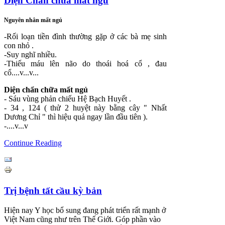
Diện Chẩn chữa mất ngủ
Nguyên nhân mất ngủ
-Rối loạn tiền đình thường gặp ở các bà mẹ sinh
con nhỏ .
-Suy nghĩ nhiều.
-Thiếu máu lên não do thoái hoá cổ , đau
cổ....v...v...
Diện chẩn chữa mất ngủ
- Sáu vùng phản chiếu Hệ Bạch Huyết .
- 34 , 124 ( thử 2 huyệt này bằng cây " Nhất
Dương Chỉ " thì hiệu quả ngay lần đầu tiên ).
-....v...v
Continue Reading
Trị bệnh tất cầu kỳ bản
Hiện nay Y học bổ sung đang phát triển rất mạnh ở
Việt Nam cũng như trên Thế Giới. Góp phần vào