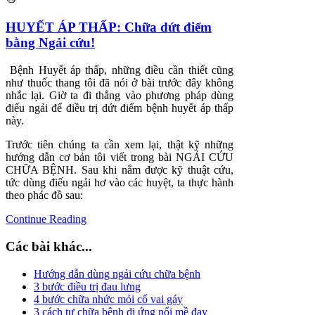
HUYẾT ÁP THẤP: Chữa dứt điểm
bằng Ngải cứu!
Bệnh Huyết áp thấp, những điều cần thiết cũng
như thuốc thang tôi đã nói ở bài trước đây không
nhắc lại. Giờ ta đi thẳng vào phương pháp dùng
điếu ngải để điều trị dứt điểm bệnh huyết áp thấp
này.
Trước tiên chúng ta cần xem lại, thật kỹ những
hướng dẫn cơ bản tôi viết trong bài NGẢI CỨU
CHỮA BỆNH. Sau khi nắm được kỹ thuật cứu,
tức dùng điếu ngải hơ vào các huyệt, ta thực hành
theo phác đồ sau:
Continue Reading
Các bài khác...
Hướng dẫn dùng ngải cứu chữa bệnh
3 bước điều trị đau lưng
4 bước chữa nhức mỏi cổ vai gáy
3 cách tự chữa bệnh dị ứng nổi mề đay