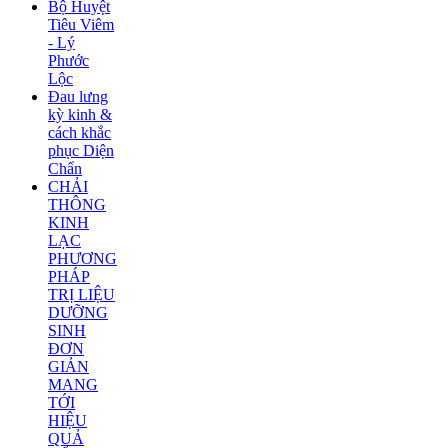
Bộ Huyệt
Tiêu Viêm
- Lý
Phước
Lộc
Đau lưng
kỳ kinh &
cách khắc
phục Diện
Chẩn
CHẢI
THÔNG
KINH
LẠC
PHƯƠNG
PHÁP
TRỊ LIỆU
DƯỠNG
SINH
ĐƠN
GIẢN
MANG
TỚI
HIỆU
QUẢ