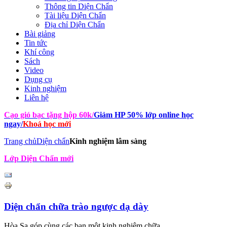
Thông tin Diện Chẩn
Tài liệu Diện Chẩn
Địa chỉ Diện Chẩn
Bài giảng
Tin tức
Khí công
Sách
Video
Dụng cụ
Kinh nghiệm
Liên hệ
Cạo gió bạc tặng hộp 60k
/
Giảm HP 50% lớp online học
ngay
/
Khoá học mới
Trang chủ
Diện chẩn
Kinh nghiệm lâm sàng
Lớp Diện Chẩn mới
Diện chẩn chữa trào ngược dạ dày
Hòa Sa góp cùng các bạn một kinh nghiệm chữa