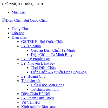
Chủ nhật, 09 Tháng 8 2026
Mục Lục
Trang Chủ
Lớp học
Diện chẩn
GS.TSKH. Bùi Quốc Châu
LY. Tạ Minh
Giáo án Diện Chẩn Tạ Minh
Diện Chẩn - Tạ Minh Blog
LY. Lý Phước Lộc
LY. Nguyễn Đăng Kỳ
Thời Diện Chẩn
Diện Chẩn - Nguyễn Đăng Kỳ Blog
LY. Hoàng Chu
Tự chăm sóc
Chìa Khóa Vạn Năng
Tự chăm sóc mình
Diện Chẩn Hà Nội
LY. Phạm Huy Thiệu
Vũ Văn Hội
Kinh nghiệm lâm sàng