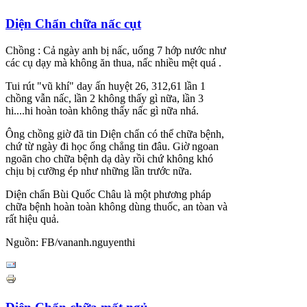
Diện Chẩn chữa nấc cụt
Chồng : Cả ngày anh bị nấc, uống 7 hớp nước như
các cụ dạy mà không ăn thua, nấc nhiều mệt quá .
Tui rút "vũ khí" day ấn huyệt 26, 312,61 lần 1
chồng vẫn nấc, lần 2 không thấy gì nữa, lần 3
hi....hi hoàn toàn không thấy nấc gì nữa nhá.
Ông chồng giờ đã tin Diện chẩn có thể chữa bệnh,
chứ từ ngày đi học ổng chẳng tin đâu. Giờ ngoan
ngoãn cho chữa bệnh dạ dày rồi chứ không khó
chịu bị cưỡng ép như những lần trước nữa.
Diện chẩn Bùi Quốc Châu là một phương pháp
chữa bệnh hoàn toàn không dùng thuốc, an tòan và
rất hiệu quả.
Nguồn: FB/vananh.nguyenthi