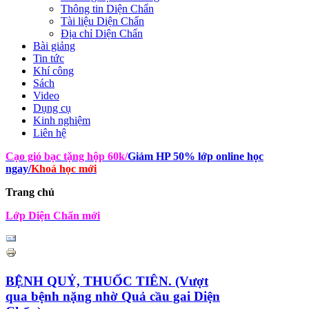
Thông tin Diện Chẩn
Tài liệu Diện Chẩn
Địa chỉ Diện Chẩn
Bài giảng
Tin tức
Khí công
Sách
Video
Dụng cụ
Kinh nghiệm
Liên hệ
Cạo gió bạc tặng hộp 60k
/
Giảm HP 50% lớp online học
ngay
/
Khoá học mới
Trang chủ
Lớp Diện Chẩn mới
BỆNH QUỶ, THUỐC TIÊN. (Vượt
qua bệnh nặng nhờ Quả cầu gai Diện