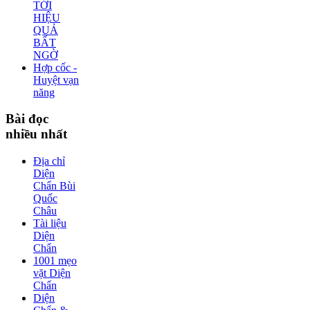
TỚI
HIỆU
QUẢ
BẤT
NGỜ
Hợp cốc -
Huyệt vạn
năng
Bài
đọc
nhiều nhất
Địa chỉ
Diện
Chẩn Bùi
Quốc
Châu
Tài liệu
Diện
Chẩn
1001 mẹo
vặt Diện
Chẩn
Diện