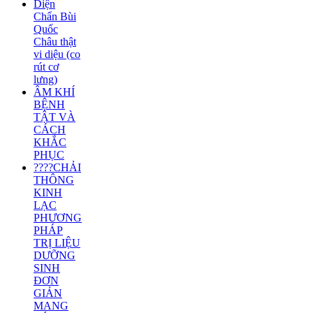
Diện
Chẩn Bùi
Quốc
Châu thật
vi diệu (co
rút cơ
lưng)
ÂM KHÍ
BỆNH
TẬT VÀ
CÁCH
KHẮC
PHỤC
????CHẢI
THÔNG
KINH
LẠC
PHƯƠNG
PHÁP
TRỊ LIỆU
DƯỠNG
SINH
ĐƠN
GIẢN
MANG