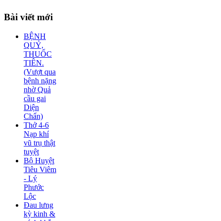
Bài
viết mới
BỆNH
QUỶ,
THUỐC
TIÊN.
(Vượt qua
bệnh nặng
nhờ Quả
cầu gai
Diện
Chẩn)
Thở 4-6
Nạp khí
vũ trụ thật
tuyệt
Bộ Huyệt
Tiêu Viêm
- Lý
Phước
Lộc
Đau lưng
kỳ kinh &