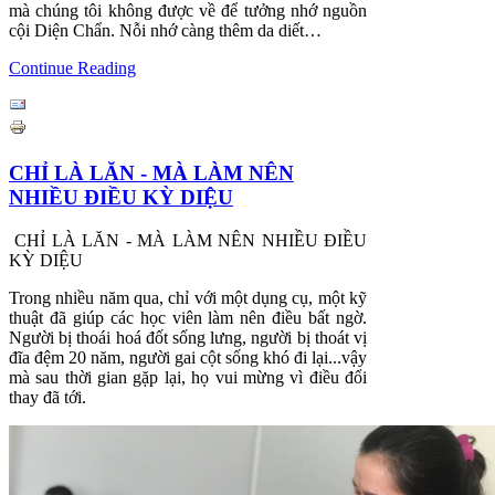
mà chúng tôi không được về để tưởng nhớ nguồn
cội Diện Chẩn. Nỗi nhớ càng thêm da diết…
Continue Reading
CHỈ LÀ LĂN - MÀ LÀM NÊN
NHIỀU ĐIỀU KỲ DIỆU
CHỈ LÀ LĂN - MÀ LÀM NÊN NHIỀU ĐIỀU
KỲ DIỆU
Trong nhiều năm qua, chỉ với một dụng cụ, một kỹ
thuật đã giúp các học viên làm nên điều bất ngờ.
Người bị thoái hoá đốt sống lưng, người bị thoát vị
đĩa đệm 20 năm, người gai cột sống khó đi lại...vậy
mà sau thời gian gặp lại, họ vui mừng vì điều đổi
thay đã tới.