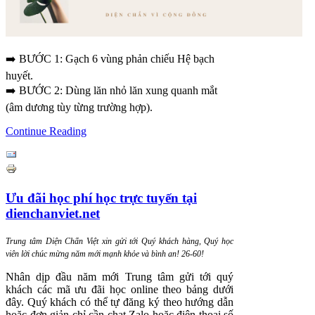
➡️ BƯỚC 1: Gạch 6 vùng phản chiếu Hệ bạch
huyết.
➡️ BƯỚC 2: Dùng lăn nhỏ lăn xung quanh mắt
(âm dương tùy từng trường hợp).
Continue Reading
Ưu đãi học phí học trực tuyến tại
dienchanviet.net
T
rung tâm Diện Chẩn Việt xin gửi tới Quý khách hàng, Quý học
viên lời chúc mừng năm mới mạnh khỏe và bình an! 26-60!
Nhân dịp đầu năm mới Trung tâm gửi tới quý
khách các mã ưu đãi học online theo bảng dưới
đây. Quý khách có thể tự đăng ký theo hướng dẫn
hoặc đơn giản chỉ cần chat Zalo hoặc điện thoại số