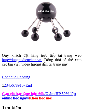
Quý khách đặt hàng trực tiếp tại trang web
http://dungcudienchan.vn.
Đồng thời có thể xem
các bài viết, video hướng dẫn tại trang này.
Continue Reading
1
2
3
4
5
6
7
8
9
10
»
End
Cạo gió bạc tặng hộp 60k
/Giảm HP 50% lớp
online học ngay
/
Khoá học mới
Tìm
kiếm