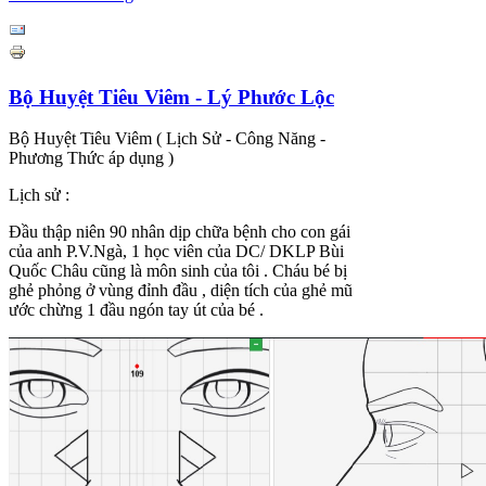
Bộ Huyệt Tiêu Viêm - Lý Phước Lộc
Bộ Huyệt Tiêu Viêm ( Lịch Sử - Công Năng -
Phương Thức áp dụng )
Lịch sử :
Đầu thập niên 90 nhân dịp chữa bệnh cho con gái
của anh P.V.Ngà, 1 học viên của DC/ DKLP Bùi
Quốc Châu cũng là môn sinh của tôi . Cháu bé bị
ghẻ phỏng ở vùng đỉnh đầu , diện tích của ghẻ mũ
ước chừng 1 đầu ngón tay út của bé .