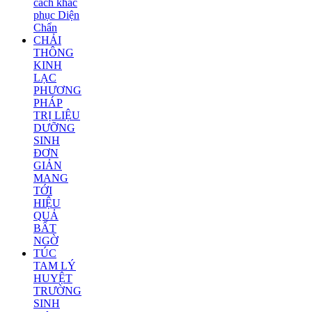
cách khắc
phục Diện
Chẩn
CHẢI
THÔNG
KINH
LẠC
PHƯƠNG
PHÁP
TRỊ LIỆU
DƯỠNG
SINH
ĐƠN
GIẢN
MANG
TỚI
HIỆU
QUẢ
BẤT
NGỜ
TÚC
TAM LÝ
HUYỆT
TRƯỜNG
SINH