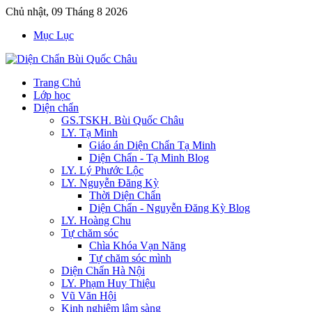
Chủ nhật, 09 Tháng 8 2026
Mục Lục
Trang Chủ
Lớp học
Diện chẩn
GS.TSKH. Bùi Quốc Châu
LY. Tạ Minh
Giáo án Diện Chẩn Tạ Minh
Diện Chẩn - Tạ Minh Blog
LY. Lý Phước Lộc
LY. Nguyễn Đăng Kỳ
Thời Diện Chẩn
Diện Chẩn - Nguyễn Đăng Kỳ Blog
LY. Hoàng Chu
Tự chăm sóc
Chìa Khóa Vạn Năng
Tự chăm sóc mình
Diện Chẩn Hà Nội
LY. Phạm Huy Thiệu
Vũ Văn Hội
Kinh nghiệm lâm sàng