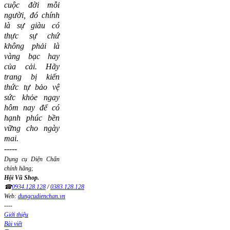
cuộc đời mỗi
người, đó chính
là sự giàu có
thực sự chứ
không phải là
vàng bạc hay
của cải.
Hãy
trang bị kiến
thức tự bảo vệ
sức khỏe ngay
hôm nay để có
hạnh phúc bền
vững cho ngày
mai.
-----
Dụng cụ Diện Chẩn
chính hãng;
Hội Vũ Shop.
☎
0934.128.128
/
0383.128.128
Web:
dungcudienchan.vn
----
Giới thiệu
Bài viết