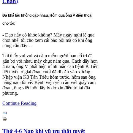
Chẩn)
Đã khá lâu không gặp nhau, Hôm qua ông V điện thoại
cho tôi:
- Dạo này có khỏe không? Mấy ngày nghỉ lễ qua
chơi nhé, tôi cho xem cái bảo bối mà có khi ông
cũng cần đấy…
Tôi thấy vui vui và cảm mến người bạn cố tri đã
gắn bó với nhau mấy chục năm qua. Cách đây hơn
4 năm, ông V phát hiện mình mắc căn bệnh K Tiền
liệt tuyến ở giai đoạn cuối đã di căn vào xương.
Nhập viện K3 Tân Triều hôm trước, hôm sau ông
nằng nặc đòi về. Bệnh viện yêu cầu viết giấy cam
đoan, ông viết luôn lấy lý do xin điều trị tại địa
phương.
Continue Reading
Thở 4-6 Nạp khí vũ trụ thật tuyệt