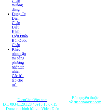
Chẩn
thường
dùng
Dụng Cụ
Diện
Chẩn
Điều
Khiển
Liệu Pháp
Bùi Quốc
Châu
Khắc
phục cận
thị bằng
phương
pháp tự
nhiên –
Các bài
tập cho
mắt
Bản quyền thuộc
DienChanViet.com
về
dienchanviet.com
ĐT:
0934.128.128
/
0915.15.67.15
Nội dung trên trang web chỉ
Dụng cụ chính hãng
|
Video Diện