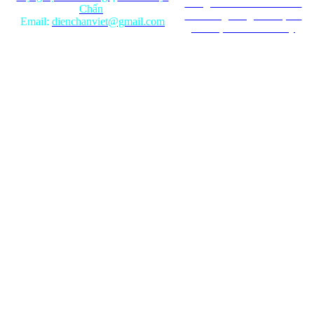
mang tính chất tham khảo.
Chẩn
Ghi rõ nguồn gốc khi phát
Email:
dienchanviet@gmail.com
hành lại từ Website này