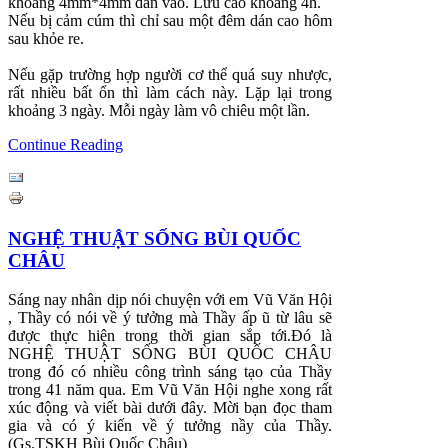
khoảng 4mm*4mm dán vào. Lưu cao khoảng 4h.
Nếu bị cảm cúm thì chỉ sau một đêm dán cao hôm
sau khỏe re.
Nếu gặp trường hợp người cơ thể quá suy nhược,
rất nhiều bất ổn thì làm cách này. Lặp lại trong
khoảng 3 ngày. Mỗi ngày làm vô chiêu một lần.
Continue Reading
NGHỆ THUẬT SỐNG BÙI QUỐC
CHÂU
Sáng nay nhân dịp nói chuyện với em Vũ Văn Hội
, Thầy có nói về ý tưởng mà Thầy ấp ũ từ lâu sẽ
được thực hiện trong thời gian sắp tới.Đó là
NGHỆ THUẬT SỐNG BÙI QUỐC CHÂU
trong đó có nhiều công trình sáng tạo của Thầy
trong 41 năm qua. Em Vũ Văn Hội nghe xong rất
xúc động và viết bài dưới đây. Mời bạn đọc tham
gia và có ý kiến về ý tưởng nầy của Thầy.
(Gs.TSKH Bùi Quốc Châu)