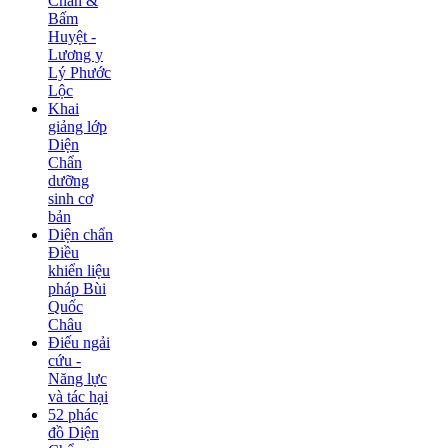
Chẩn &
Bấm
Huyệt -
Lương y
Lý Phước
Lộc
Khai
giảng lớp
Diện
Chẩn
dưỡng
sinh cơ
bản
Diện chẩn
Điều
khiển liệu
pháp Bùi
Quốc
Châu
Điếu ngải
cứu -
Năng lực
và tác hại
52 phác
đồ Diện