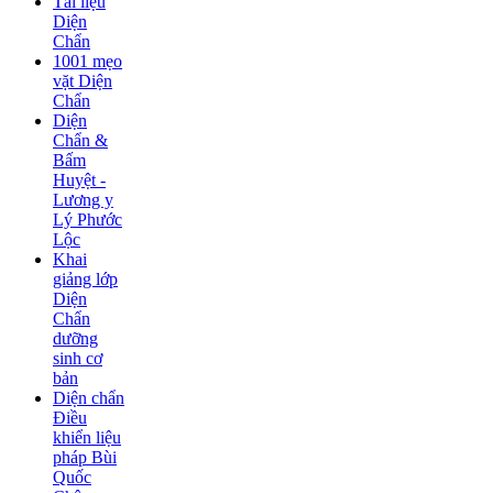
Tài liệu
Diện
Chẩn
1001 mẹo
vặt Diện
Chẩn
Diện
Chẩn &
Bấm
Huyệt -
Lương y
Lý Phước
Lộc
Khai
giảng lớp
Diện
Chẩn
dưỡng
sinh cơ
bản
Diện chẩn
Điều
khiển liệu
pháp Bùi
Quốc