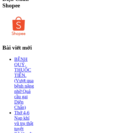
Shopee
Bài
viết mới
BỆNH
QUỶ,
THUỐC
TIÊN.
(Vượt qua
bệnh nặng
nhờ Quả
cầu gai
Diện
Chẩn)
Thở 4-6
Nạp khí
vũ trụ thật
tuyệt