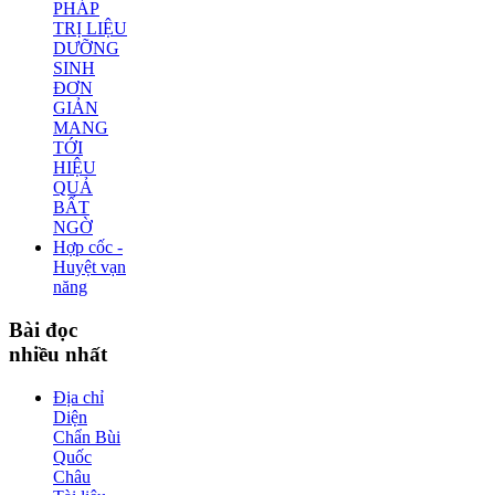
PHÁP
TRỊ LIỆU
DƯỠNG
SINH
ĐƠN
GIẢN
MANG
TỚI
HIỆU
QUẢ
BẤT
NGỜ
Hợp cốc -
Huyệt vạn
năng
Bài
đọc
nhiều nhất
Địa chỉ
Diện
Chẩn Bùi
Quốc
Châu