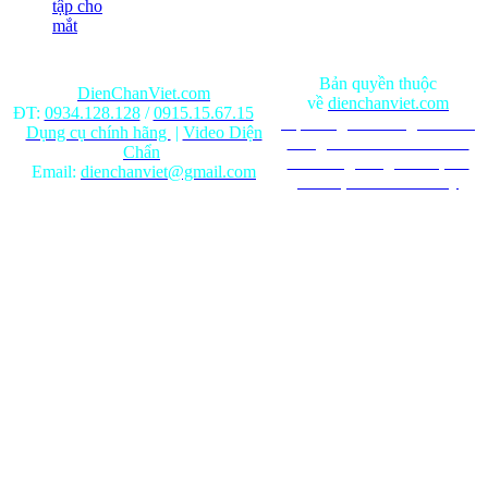
tập cho
mắt
Bản quyền thuộc
DienChanViet.com
về
dienchanviet.com
ĐT:
0934.128.128
/
0915.15.67.15
Nội dung trên trang web chỉ
Dụng cụ chính hãng
|
Video Diện
mang tính chất tham khảo.
Chẩn
Ghi rõ nguồn gốc khi phát
Email:
dienchanviet@gmail.com
hành lại từ Website này