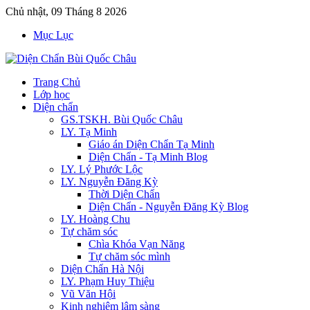
Chủ nhật, 09 Tháng 8 2026
Mục Lục
Trang Chủ
Lớp học
Diện chẩn
GS.TSKH. Bùi Quốc Châu
LY. Tạ Minh
Giáo án Diện Chẩn Tạ Minh
Diện Chẩn - Tạ Minh Blog
LY. Lý Phước Lộc
LY. Nguyễn Đăng Kỳ
Thời Diện Chẩn
Diện Chẩn - Nguyễn Đăng Kỳ Blog
LY. Hoàng Chu
Tự chăm sóc
Chìa Khóa Vạn Năng
Tự chăm sóc mình
Diện Chẩn Hà Nội
LY. Phạm Huy Thiệu
Vũ Văn Hội
Kinh nghiệm lâm sàng