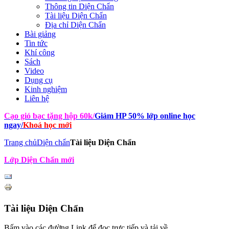
Thông tin Diện Chẩn
Tài liệu Diện Chẩn
Địa chỉ Diện Chẩn
Bài giảng
Tin tức
Khí công
Sách
Video
Dụng cụ
Kinh nghiệm
Liên hệ
Cạo gió bạc tặng hộp 60k
/
Giảm HP 50% lớp online học
ngay
/
Khoá học mới
Trang chủ
Diện chẩn
Tài liệu Diện Chẩn
Lớp Diện Chẩn mới
Tài liệu Diện Chẩn
Bấm vào các đường Link để đọc trực tiếp và tải về