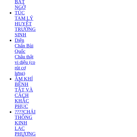
BẤT
NGỜ
TÚC
TAM LÝ
HUYỆT
TRƯỜNG
SINH
Diện
Chẩn Bùi
Quốc
Châu thật
vi diệu (co
rút cơ
lưng)
ÂM KHÍ
BỆNH
TẬT VÀ
CÁCH
KHẮC
PHỤC
????CHẢI
THÔNG
KINH
LẠC
PHƯƠNG