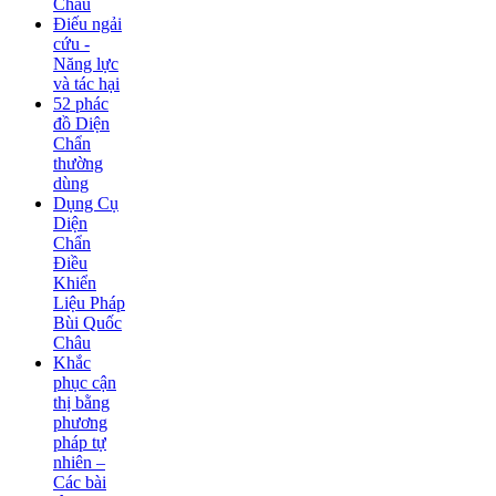
Châu
Điếu ngải
cứu -
Năng lực
và tác hại
52 phác
đồ Diện
Chẩn
thường
dùng
Dụng Cụ
Diện
Chẩn
Điều
Khiển
Liệu Pháp
Bùi Quốc
Châu
Khắc
phục cận
thị bằng
phương
pháp tự
nhiên –
Các bài