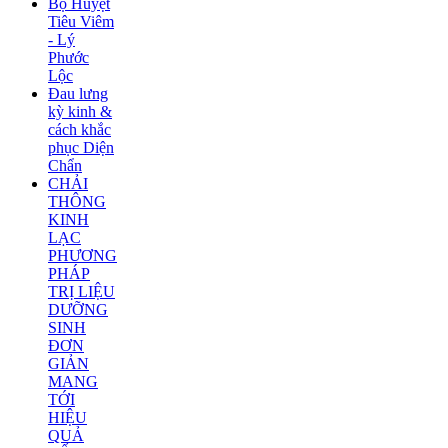
Bộ Huyệt
Tiêu Viêm
- Lý
Phước
Lộc
Đau lưng
kỳ kinh &
cách khắc
phục Diện
Chẩn
CHẢI
THÔNG
KINH
LẠC
PHƯƠNG
PHÁP
TRỊ LIỆU
DƯỠNG
SINH
ĐƠN
GIẢN
MANG
TỚI
HIỆU
QUẢ