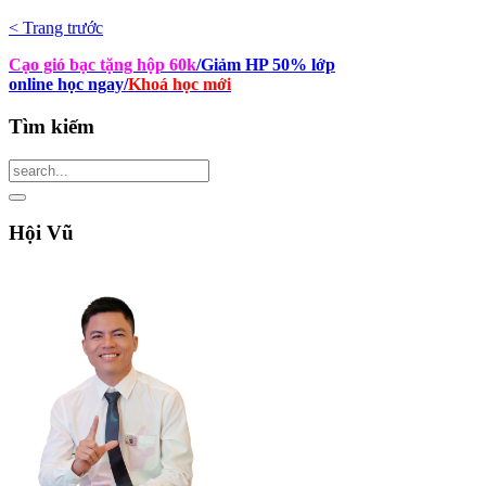
< Trang trước
Cạo gió bạc tặng hộp 60k
/Giảm HP 50% lớp
online học ngay
/
Khoá học mới
Tìm
kiếm
Hội
Vũ