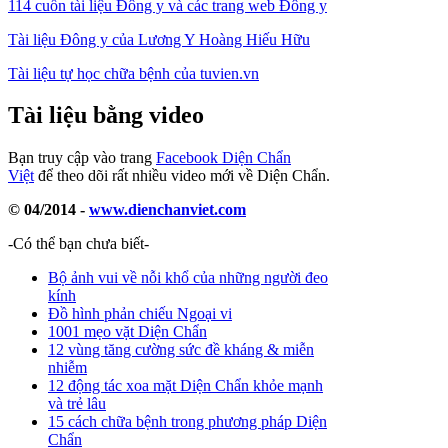
114 cuốn tài liệu Đông y và các trang web Đông y
Tài liệu Đông y của Lương Y Hoàng Hiếu Hữu
Tài liệu tự học chữa bệnh của tuvien.vn
Tài liệu bằng video
Bạn truy cập vào trang
Facebook Diện Chẩn
Việt
để theo dõi rất nhiều video mới về Diện Chẩn.
© 04/2014 -
www.dienchanviet.com
-Có thể bạn chưa biết-
Bộ ảnh vui về nỗi khổ của những người đeo
kính
Đồ hình phản chiếu Ngoại vi
1001 mẹo vặt Diện Chẩn
12 vùng tăng cường sức đề kháng & miễn
nhiễm
12 động tác xoa mặt Diện Chẩn khỏe mạnh
và trẻ lâu
15 cách chữa bệnh trong phương pháp Diện
Chẩn