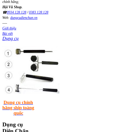
chính hãng;
Hội Vũ Shop.
☎
0934.128.128
/
0383.128.128
Web:
dungcudienchan.vn
----
Giới thiệu
Bài viết
Dụng cụ
Dụng cụ chính
hãng ship toàng
quốc
Dụng
cụ
Diện Chẩn