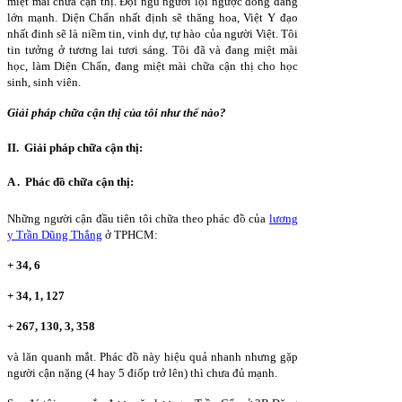
miệt mài chữa cận thị. Đội ngũ người lội ngược dòng đang
lớn mạnh. Diện Chẩn nhất định sẽ thăng hoa, Việt Y đạo
nhất đinh sẽ là niềm tin, vinh dự, tự hào của người Việt. Tôi
tin tưởng ở tương lai tươi sáng. Tôi đã và đang miệt mài
học, làm Diện Chẩn, đang miệt mài chữa cận thị cho học
sinh, sinh viên.
Giải pháp chữa cận thị của tôi như thế nào?
II
.
Giải pháp chữa cận thị:
A . Phác đồ chữa cận thị
:
Những người cận đầu tiên tôi chữa theo phác đồ của
lương
y Trần Dũng Thắng
ở TPHCM:
+ 34, 6
+ 34, 1, 127
+ 267, 130, 3, 358
và lăn quanh mắt. Phác đồ này hiệu quả nhanh nhưng gặp
người cận nặng (4 hay 5 điốp trở lên) thì chưa đủ mạnh.