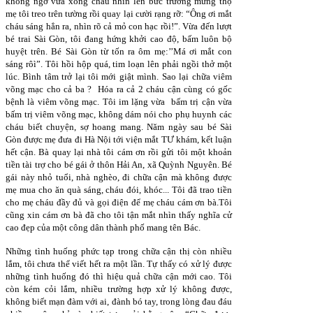
không ngờ vừa xong cháu nhìn lên bức trướng mừng thọ
mẹ tôi treo trên tường rồi quay lại cười rạng rỡ: “Ông ơi mắt
cháu sáng hẳn ra, nhìn rõ cả mỏ con hạc rồi!”. Vừa đến lượt
bé trai Sài Gòn, tôi đang hứng khởi cao độ, bấm luôn bộ
huyệt trên. Bé Sài Gòn từ tốn ra ôm mẹ:’’Má ơi mắt con
sáng rôì”. Tôi hồi hộp quá, tim loạn lên phải ngồi thở một
lúc. Bình tâm trở lại tôi mới giật mình. Sao lại chữa viêm
võng mạc cho cả ba ? Hóa ra cả 2 cháu cận cùng có gốc
bệnh là viêm võng mạc. Tôi im lặng vừa bấm trị cận vừa
bấm trị viêm võng mạc, không dám nói cho phụ huynh các
cháu biết chuyện, sợ hoang mang. Năm ngày sau bé Sài
Gòn được mẹ đưa đi Hà Nội tới viện mắt TƯ khám, kết luận
hết cận. Bà quay lại nhà tôi cám ơn rồi gửi tôi một khoản
tiền tài trợ cho bé gái ở thôn Hải An, xã Quỳnh Nguyên. Bé
gái này nhỏ tuổi, nhà nghèo, đi chữa cận mà không được
mẹ mua cho ăn quà sáng, cháu đói, khóc... Tôi đã trao tiền
cho mẹ cháu đầy đủ và gọi điện để mẹ cháu cám ơn bà.Tôi
cũng xin cám ơn bà đã cho tôi tận mắt nhìn thấy nghĩa cử
cao đẹp của một công dân thành phố mang tên Bác.
Những tình huống phức tạp trong chữa cận thị còn nhiều
lắm, tôi chưa thể viết hết ra một lần. Tự thấy có xử lý được
những tình huống đó thì hiệu quả chữa cận mới cao. Tôi
còn kém cỏi lắm, nhiều trường hợp xử lý không được,
không biết mạn đàm với ai, đành bó tay, trong lòng đau đáu