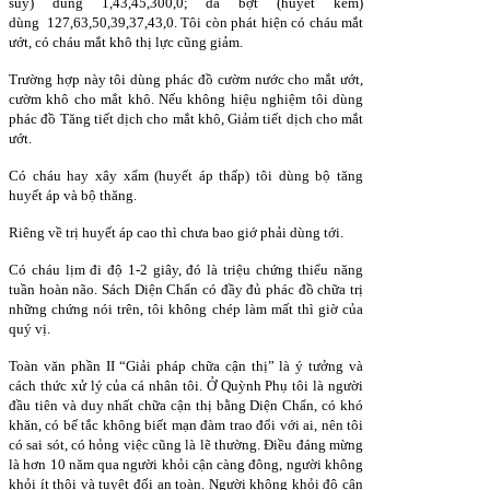
suy) dùng 1,43,45,300,0; da bợt (huyết kém)
dùng 127,63,50,39,37,43,0. Tôi còn phát hiện có cháu mắt
ướt, có cháu mắt khô thị lực cũng giảm.
Trường hợp này tôi dùng phác đồ cườm nước cho mắt ướt,
cườm khô cho mắt khô. Nếu không hiệu nghiệm tôi dùng
phác đồ Tăng tiết dịch cho mắt khô, Giảm tiết dịch cho mắt
ướt.
Có cháu hay xây xẩm (huyết áp thấp) tôi dùng bộ tăng
huyết áp và bộ thăng.
Riêng về trị huyết áp cao thì chưa bao giớ phải dùng tới.
Có cháu lịm đi độ 1-2 giây, đó là triệu chứng thiểu năng
tuần hoàn não. Sách Diện Chẩn có đầy đủ phác đồ chữa trị
những chứng nói trên, tôi không chép làm mất thì giờ của
quý vị.
Toàn văn phần II “Giải pháp chữa cận thị” là ý tưởng và
cách thức xử lý của cá nhân tôi. Ở Quỳnh Phụ tôi là người
đầu tiên và duy nhất chữa cận thị bằng Diện Chẩn, có khó
khăn, có bế tắc không biết mạn đàm trao đổi với ai, nên tôi
có sai sót, có hỏng việc cũng là lẽ thường. Điều đáng mừng
là hơn 10 năm qua người khỏi cận càng đông, người không
khỏi ít thôi và tuyệt đối an toàn. Người không khỏi độ cận