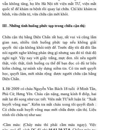
vẫn không tăng, họ lên Hà Nội tới viện mắt TƯ, viện mắt
quốc tế để khám ra bệnh rồi quay lại chữa. Chỉ khi khám ra
bệnh, vừa chữa trị, vừa chữa cận mới khỏi.
III . Những tình huống phức tạp trong chữa cận thị:
Chữa cận thị bằng Diện Chẩn rất hay, rất vui và cũng lắm
gian nan, nhiều tình huống phức tạp nếu không giải
quyết thì cận không khỏi triệt để. Trước đây tôi đã đôi lần
nói người nghe không phản ứng gì nhưng sau đó tỏ thái độ
nghi ngờ. Vậy nay với giấy trắng, mực đen. tôi nêu người
thật, việc thật, tình huống cụ thể để bạn đọc có đủ tư liệu
kiểm chứng, tự mình xây dựng niềm tin. Có tin mới quyết
học, quyết làm, mới nhân rộng được người chữa cận bằng
Diện Chẩn.
1.
Hè 2009 có cháu Nguyễn Văn Bách 18 tuồi ở Minh Tân,
Phù Cừ, Hưng Yên. Cháu cận nặng, mang kính 8 điôp, hai
mắt lại đỏ sọng như cục tiết. Viện mắt TƯ kết luận là: “Xuất
huyết võng mạc”. Kiểm tra mắt cháu xong tôi quyết định :
Có chữa xuất huyết võng mạc mới chữa được cận thị. Liệu
trình tôi chữa trị như sau:
-Cầm máu: (Chảy máu thì phải cầm máu ngay). Việc
này quá dễ, sách DC đã ghi:
16,61,50,37,0
-Chống máu tụ: