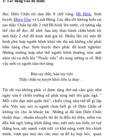
3/ Tác động vào đồ hình:
Học Diện Chẩn tôi tâm đắc 8 chữ vàng:
Đồ Hình
, Sinh
huyêt,
Đồng Ứng
và Linh Động. Lúc đầu tôi không hiểu tại
sao thầy Châu lại đặt 2 chữ Đồ hình lên trước, cứ tưởng sắp
thế cho dễ đọc, dễ nhớ. Sau này thực hành chữa bệnh tôi
mới thấy 2 chữ đồ hình thật giá trị. Nhiều lần chỉ một đồ
hình phù hợp người bệnh khỏi tức thì mà không cần phải
bấm hàng chục Sinh huyệt theo phác đồ kinh nghiệm.
Những trường hợp như thế người bệnh thường tròn mắt
nhìn tôi và thốt lên “Thuốc tiên” rồi sung sướng ra về. Bởi
vậy mới có người làm thơ tặng:
Bàn tay thầy, bàn tay tiên
Thầy chẩn trị huyệt khỏi liền lạ thay …
Tôi rất vui không phải vì được tặng thơ mà cảm giác như
ngày xưa ở chiến trường nổ phát súng một tên giặc ngã. “
Mỗi viên đạn một quân thù”, chiến công như thế dễ gì lập
nên. Việc này nói ra người chưa biết gì về Diện Chẩn sẽ
không tin cho là khoác lác. Những ai đã làm Diện Chẩn
thuần thục , nhuần nhuyễn thì đó là điều kỳ diệu, niềm vui
đến bất ngờ, hứng khởi dâng trào, mệt mỏi tan biến, trí tuệ
thăng hoa, sức mạnh vượt trội có khả năng vượt lên chính
mình, vượt qua mọi rào cản, mọi sự đố kỵ hẹp hòi, quan