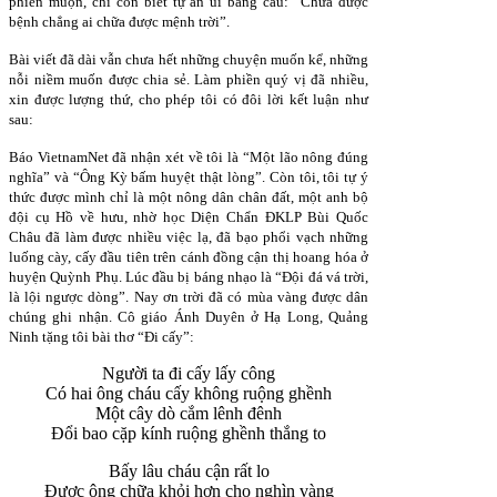
phiền muộn, chỉ còn biết tự an ủi bằng câu: “Chữa được
bệnh chẳng ai chữa được mệnh trời”.
Bài viết đã dài vẫn chưa hết những chuyện muốn kể, những
nỗi niềm muốn được chia sẻ. Làm phiền quý vị đã nhiều,
xin được lượng thứ, cho phép tôi có đôi lời kết luận như
sau:
Báo VietnamNet đã nhận xét về tôi là “Một lão nông đúng
nghĩa” và “Ông Kỳ bấm huyệt thật lòng”. Còn tôi, tôi tự ý
thức được mình chỉ là một nông dân chân đất, một anh bộ
đội cụ Hồ về hưu, nhờ học Diện Chẩn ĐKLP Bùi Quốc
Châu đã làm được nhiều việc lạ, đã bạo phổi vạch những
luống cày, cấy đầu tiên trên cánh đồng cận thị hoang hóa ở
huyện Quỳnh Phụ. Lúc đầu bị báng nhạo là “Đội đá vá trời,
là lội ngược dòng”. Nay ơn trời đã có mùa vàng được dân
chúng ghi nhận. Cô giáo Ánh Duyên ở Hạ Long, Quảng
Ninh tặng tôi bài thơ “Đi cấy”:
Người ta đi cấy lấy công
Có hai ông cháu cấy không ruộng ghềnh
Một cây dò cắm lênh đênh
Đổi bao cặp kính ruộng ghềnh thắng to
Bấy lâu cháu cận rất lo
Được ông chữa khỏi hơn cho nghìn vàng