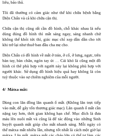
liêu, bảo thủ.
Tôi đã thường có cảm giác như thế khi chữa bệnh bằng
Diện Chẩn và cả khi chữa cận thị.
Chữa cận thị cũng rất cần đồ hình, chỗ khác nhau là nếu
dùng đúng đồ hình thì mắt sáng ngay, sáng nhanh chứ
không thể khỏi tức thì, giác mạc chỉ xẹp dần dần cho tới
khi trở lại như thuở ban đầu cha mẹ cho.
Diện Chẩn có đồ hình về mắt ở trán, ở cổ, ở lưng, ngực, trên
bàn tay, bàn chân, ngón tay út … Cái khó là cũng một đồ
hình có thê phù hợp với người này lại không phù hợp với
người khác. Sử dụng đồ hình hiệu quả hay không là còn
tuỳ thuộc vào sự chiêm nghiệm của mỗi người.
4/ Mátxa mắt:
Dùng con lăn đồng lăn quanh ổ mắt. (Không lăn trực tiếp
vào mắt, dễ gây tổn thương giác mạc). Lăn quanh ổ mắt cần
nặng tay hơn, thời gian không hạn chế. Mục đích là đưa
máu lên nuôi mắt và cũng là để tác động vào những Sinh
huyệt quanh mắt giúp cho mắt nhanh sáng. Mỗi ngày có
thể mátxa mắt nhiều lần, nhưng tốt nhất là cách một giờ lại
mátxa. Lăn mắt, mátxa mắt các cháu lớn có thể tự làm, các