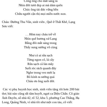
Công ông cho mắt sáng ra
Nhìn đời tươi đẹp ai mà dám quên
Chúc ông tài đức vững bền
Chữa người cận thị mọi miền nước non.
Cháu: Đường Thu Vân, sinh viên , Quê ở Thất Khê, Lạng
Sơn viết:
… Hôm nay cháu trở về
Nhìn quê hương xứ Lạng
Bằng đôi mắt sáng trong
Thấy sung sướng vô cùng
Như có ai rửa sạch
Từng ngọn cỏ, lá cây
Rửa sạch cả làn mây
Suối róc rách quanh đây
Nghe trong veo mới lạ
Bỏ kính ra sướng quá
Cháu ơn ông suốt đời.
Các vị phụ huynh học sinh, sinh viên tặng tôi hơn 200 bài
thơ, bài nào cũng rất tâm huyết, ngợi ca Diện Chẩn. Cô giáo
Ánh Duyên, số nhà 42, tổ 52, khu 5, phường Cao Thắng, Hạ
Long, Quảng Ninh, ví nhà tôi như một con tàu, cô viết: