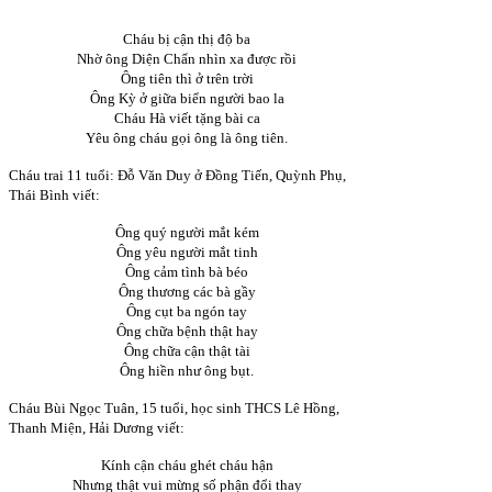
Cháu bị cận thị độ ba
Nhờ ông Diện Chẩn nhìn xa được rồi
Ông tiên thì ở trên trời
Ông Kỳ ở giữa biển người bao la
Cháu Hà viết tặng bài ca
Yêu ông cháu gọi ông là ông tiên.
Cháu trai 11 tuổi: Đỗ Văn Duy ở Đồng Tiến, Quỳnh Phụ,
Thái Bình viết:
Ông quý người mắt kém
Ông yêu người mắt tinh
Ông cảm tình bà béo
Ông thương các bà gầy
Ông cụt ba ngón tay
Ông chữa bệnh thật hay
Ông chữa cận thật tài
Ông hiền như ông bụt.
Cháu Bùi Ngọc Tuân, 15 tuổi, học sinh THCS Lê Hồng,
Thanh Miện, Hải Dương viết:
Kính cận cháu ghét cháu hận
Nhưng thật vui mừng số phận đổi thay