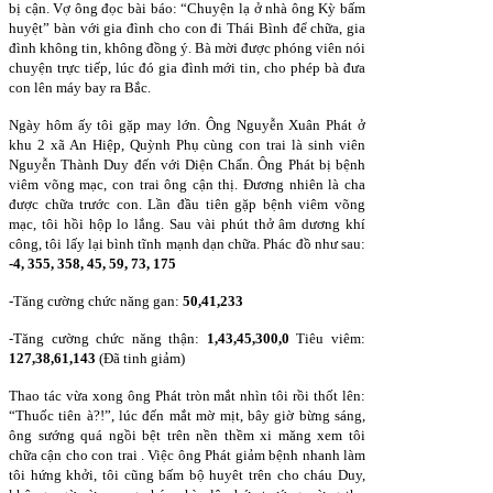
bị cận. Vợ ông đọc bài báo: “Chuyện lạ ở nhà ông Kỳ bấm
huyệt” bàn với gia đình cho con đi Thái Bình để chữa, gia
đình không tin, không đồng ý. Bà mời được phóng viên nói
chuyện trực tiếp, lúc đó gia đình mới tin, cho phép bà đưa
con lên máy bay ra Bắc.
Ngày hôm ấy tôi gặp may lớn. Ông Nguyễn Xuân Phát ở
khu 2 xã An Hiệp, Quỳnh Phụ cùng con trai là sinh viên
Nguyễn Thành Duy đến với Diện Chẩn. Ông Phát bị bệnh
viêm võng mạc, con trai ông cận thị. Đương nhiên là cha
được chữa trước con. Lần đầu tiên gặp bệnh viêm võng
mạc, tôi hồi hộp lo lắng. Sau vài phút thở âm dương khí
công, tôi lấy lại bình tĩnh mạnh dạn chữa. Phác đồ như sau:
-4, 355, 358, 45, 59, 73, 175
-Tăng cường chức năng gan:
50,41,233
-Tăng cường chức năng thận:
1,43,45,300,0
Tiêu viêm:
127,38,61,143
(Đã tinh giảm)
Thao tác vừa xong ông Phát tròn mắt nhìn tôi rồi thốt lên:
“Thuốc tiên à?!”, lúc đến mắt mờ mịt, bây giờ bừng sáng,
ông sướng quá ngồi bệt trên nền thềm xi măng xem tôi
chữa cận cho con trai . Việc ông Phát giảm bệnh nhanh làm
tôi hứng khởi, tôi cũng bấm bộ huyêt trên cho cháu Duy,