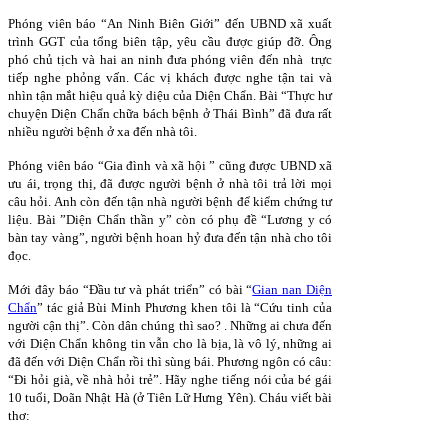
Phóng viên báo “An Ninh Biên Giới” đến UBND xã xuất
trình GGT của tổng biên tập, yêu cầu được giúp đỡ. Ông
phó chủ tịch và hai an ninh đưa phóng viên đến nhà trực
tiếp nghe phỏng vấn. Các vị khách được nghe tận tai và
nhìn tận mắt hiệu quả kỳ diệu của Diện Chẩn. Bài “Thực hư
chuyện Diện Chẩn chữa bách bệnh ở Thái Bình” đã đưa rất
nhiều người bệnh ở xa đến nhà tôi.
Phóng viên báo “Gia đình và xã hội ” cũng được UBND xã
ưu ái, trọng thị, đã được người bệnh ở nhà tôi trả lời mọi
câu hỏi. Anh còn đến tận nhà người bệnh để kiểm chứng tư
liệu. Bài ”Diện Chẩn thần y” còn có phụ đề “Lương y có
bàn tay vàng”, người bệnh hoan hỷ đưa đến tận nhà cho tôi
đọc.
Mới đây báo “Đầu tư và phát triển” có bài “
Gian nan Diện
Chẩn
” tác giả Bùi Minh Phương khen tôi là “Cứu tinh của
người cận thị”. Còn dân chúng thì sao? . Những ai chưa đến
với Diện Chẩn không tin vẫn cho là bịa, là vô lý, những ai
đã đến với Diện Chẩn rồi thì sùng bái. Phương ngôn có câu:
“Đi hỏi già, về nhà hỏi trẻ”. Hãy nghe tiếng nói của bé gái
10 tuổi, Doãn Nhật Hà (ở Tiên Lữ Hưng Yên). Cháu viết bài
thơ: