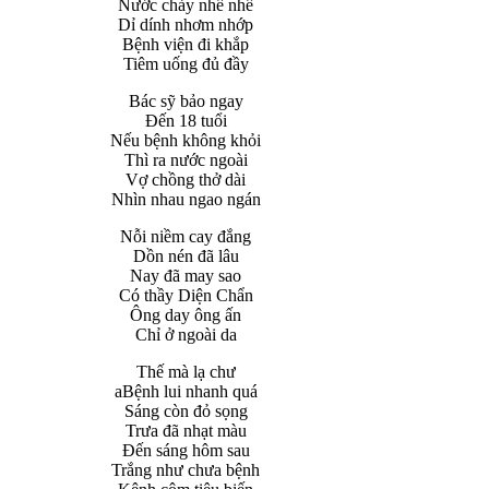
Nước chảy nhề nhề
Dỉ dính nhơm nhớp
Bệnh viện đi khắp
Tiêm uống đủ đầy
Bác sỹ bảo ngay
Đến 18 tuổi
Nếu bệnh không khỏi
Thì ra nước ngoài
Vợ chồng thở dài
Nhìn nhau ngao ngán
Nỗi niềm cay đắng
Dồn nén đã lâu
Nay đã may sao
Có thầy Diện Chẩn
Ông day ông ấn
Chỉ ở ngoài da
Thế mà lạ chư
aBệnh lui nhanh quá
Sáng còn đỏ sọng
Trưa đã nhạt màu
Đến sáng hôm sau
Trắng như chưa bệnh