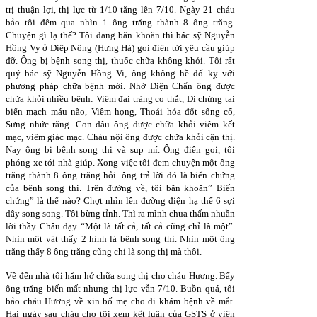
trị thuận lợi, thị lực từ 1/10 tăng lên 7/10. Ngày 21 cháu
bảo tôi đêm qua nhìn 1 ông trăng thành 8 ông trăng.
Chuyện gì lạ thế? Tôi đang băn khoăn thì bác sỹ Nguyễn
Hồng Vy ở Diệp Nông (Hưng Hà) gọi điện tới yêu cầu giúp
đỡ. Ông bị bệnh song thị, thuốc chữa không khỏi. Tôi rất
quý bác sỹ Nguyễn Hồng Vi, ông không hề đố kỵ với
phương pháp chữa bệnh mới. Nhờ Diện Chẩn ông được
chữa khỏi nhiều bệnh: Viêm đaị tràng co thắt, Di chứng tai
biến mạch máu não, Viêm họng, Thoái hóa đốt sống cổ,
Sưng nhức răng. Con dâu ông được chữa khỏi viêm kết
mạc, viêm giác mạc. Cháu nội ông được chữa khỏi cận thị.
Nay ông bị bệnh song thị và sụp mí. Ông điện gọi, tôi
phóng xe tới nhà giúp. Xong việc tôi đem chuyện một ông
trăng thành 8 ông trăng hỏi. ông trả lời đó là biến chứng
của bệnh song thị. Trên đường về, tôi băn khoăn” Biến
chứng” là thế nào? Chợt nhìn lên đường điện hạ thế 6 sợi
dây song song. Tôi bừng tỉnh. Thì ra mình chưa thấm nhuần
lời thầy Châu dạy “Một là tất cả, tất cả cũng chỉ là một”.
Nhìn một vật thấy 2 hình là bệnh song thị. Nhìn một ông
trăng thấy 8 ông trăng cũng chỉ là song thị mà thôi.
Về đến nhà
tôi hăm hở chữa song thị cho cháu Hương. Bẩy
ông trăng biến mất nhưng thị lực vẫn 7/10. Buồn quá, tôi
bảo cháu Hương về xin bố mẹ cho đi khám bệnh về mắt.
Hai ngày sau cháu cho tôi xem kết luận của GSTS ở viện