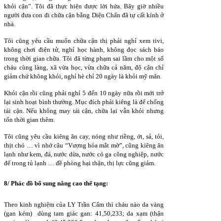
khỏi cận”. Tôi đã thực hiện được lời hứa. Bây giờ nhiều
người đưa con đi chữa cận bằng Diện Chẩn đã tự cất kính ở
nhà.
Tôi cũng yêu cầu muốn chữa cận thị phải nghỉ xem tivi,
không chơi điện tử, nghỉ học hành, không đọc sách báo
trong thời gian chữa. Tôi đã từng phạm sai lầm cho một số
cháu cùng làng, xã vừa học, vừa chữa cả năm, độ cận chỉ
giảm chứ không khỏi, nghỉ hè chỉ 20 ngày là khỏi mỹ mãn.
Khỏi cận rồi cũng phải nghỉ 5 đến 10 ngày nữa rồi mới trở
lại sinh hoạt bình thường. Mục đích phải kiêng là để chống
tái cận. Nếu không may tái cận, chữa lại vẫn khỏi nhưng
tốn thời gian thêm.
Tôi cũng yêu cầu kiêng ăn cay, nóng như riềng, ớt, sả, tỏi,
thịt chó … vì nhớ câu “Vượng hỏa mắt mờ”, cũng kiêng ăn
lạnh như kem, đá, nước dừa, nước có ga công nghiệp, nước
để trong tủ lạnh … đề phòng hại thận, thị lực cũng giảm.
8/ Phác đồ bổ sung nâng cao thể tạng:
Theo kinh nghiệm của LY Trần Cẩm thì cháu nào da vàng
(gan kém) dùng tam giác gan: 41,50,233; da xạm (thận