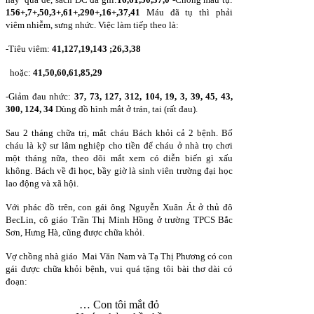
156+,7+,50,3+,61+,290+,16+,37,41
Máu đã tụ thì phải
viêm nhiễm, sưng nhức. Việc làm tiếp theo là:
-Tiêu viêm:
41,127,19,143 ;26,3,38
hoặc:
41,50,60,61,85,29
-Giảm đau nhức:
37, 73, 127, 312, 104, 19, 3, 39, 45, 43,
300, 124, 34
Dùng đồ hình mắt ở trán, tai (rất đau).
Sau 2 tháng chữa trị, mắt cháu Bách khỏi cả 2 bệnh. Bố
cháu là kỹ sư lâm nghiệp cho tiền để cháu ở nhà trọ chơi
một tháng nữa, theo dõi mắt xem có diễn biến gì xấu
không. Bách về đi học, bầy giờ là sinh viên trường đại học
lao động và xã hội.
Với phác đồ trên, con gái ông Nguyễn Xuân Át ở thủ đô
BecLin, cô giáo Trần Thị Minh Hồng ở trường TPCS Bắc
Sơn, Hưng Hà, cũng được chữa khỏi.
Vợ chồng nhà giáo Mai Văn Nam và Tạ Thị Phương có con
gái được chữa khỏi bệnh, vui quá tặng tôi bài thơ dài có
đoạn:
… Con tôi mắt đỏ