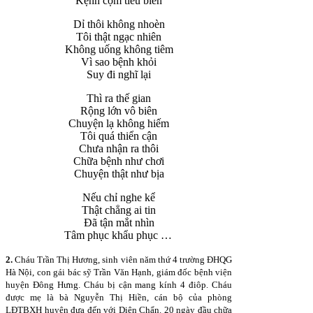
Kệnh cộm tiêu biến
Dỉ thôi không nhoèn
Tôi thật ngạc nhiên
Không uống không tiêm
Vì sao bệnh khỏi
Suy đi nghĩ lại
Thì ra thế gian
Rộng lớn vô biên
Chuyện lạ không hiếm
Tôi quá thiển cận
Chưa nhận ra thôi
Chữa bệnh như chơi
Chuyện thật như bịa
Nếu chỉ nghe kể
Thật chẳng ai tin
Đã tận mắt nhìn
Tâm phục khẩu phục …
2.
Cháu Trần Thị Hương, sinh viên năm thứ 4 trường ĐHQG
Hà Nội, con gái bác sỹ Trần Văn Hạnh, giám đốc bệnh viện
huyện Đông Hưng. Cháu bị cận mang kính 4 điôp. Cháu
được mẹ là bà Nguyễn Thị Hiền, cán bộ của phòng
LĐTBXH huyện đưa đến với Diện Chẩn. 20 ngày đầu chữa