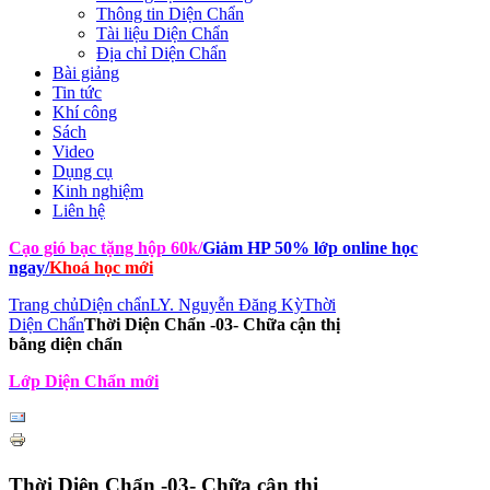
Thông tin Diện Chẩn
Tài liệu Diện Chẩn
Địa chỉ Diện Chẩn
Bài giảng
Tin tức
Khí công
Sách
Video
Dụng cụ
Kinh nghiệm
Liên hệ
Cạo gió bạc tặng hộp 60k
/
Giảm HP 50% lớp online học
ngay
/
Khoá học mới
Trang chủ
Diện chẩn
LY. Nguyễn Đăng Kỳ
Thời
Diện Chẩn
Thời Diện Chẩn -03- Chữa cận thị
bằng diện chẩn
Lớp Diện Chẩn mới
Thời Diện Chẩn -03- Chữa cận thị