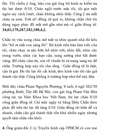
lần. Tôi chiều ý ông, bảo con gái ông bỏ kính ra kiểm tra
thị lực được 0/10. Cháu ngồi trước mặt tôi, tôi giơ một
ngón tay cách 1mét, cháu không nhìn thấy. Căng 2 mi mắt
cháu ra xem. Trời ơi! đồng tử quá to, không chần chừ tôi
dùng ngay phác đồ mắt mờ gần như mù vì giãn đòng tử:
34,65,179,267,102,100,4,2.
Chẩn trị vừa xong cháu mở mắt ra nhìn quanh nhà rồi kêu
lên “bố ơi mắt con sáng rồi”. Bỏ kính trên bàn làm việc của
tôi, cháu chạy ra sân hớn hở nhìn trời, nhìn đất, nhìn cây
trong vườn, nhìn các bạn cận, sung sướng như bắt được
vàng. Bố cháu cảm ơn, xin về chuẩn bị tư trang sang trọ để
chữa. Trường hợp này tôi cho rằng : Giãn đồng tử là thật,
cận là giả. Đo thị lực rồi cắt kính, đeo kính vào thì cận giả
thành cận thật. Cũng không ít trường hợp như thế này đâu.
Mới đây cháu Phạm Nguyên Phương, 9 tuổi, ở ngõ 562/59
phường Bưởi, Tây Hồ Hà Nội, con gái ông Phạm Văn Hòa
công tác tại Viện Khoa học Việt Nam, thị lực cháu 0/10
cũng giãn đồng tử. Chỉ một ngày trị bằng Diện Chẩn theo
phác đồ trên thị lực đã tăng 3/10. Giãn đồng tử chữa dễ và
nhanh, chữa cận giả thành thật tốn khá nhiều ngày nhưng
quyết tâm chữa vẫn khỏi.
4.
Ông giám đốc C.ty Truyền hình cáp TPHCM có con trai