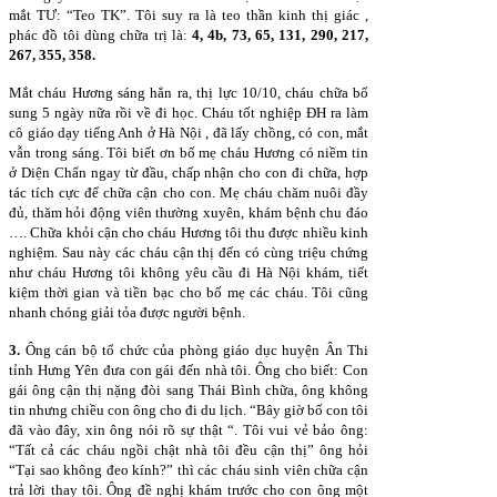
mắt TƯ: “Teo TK”. Tôi suy ra là teo thần kinh thị giác ,
phác đồ tôi dùng chữa trị là:
4, 4b, 73, 65, 131, 290, 217,
267, 355, 358.
Mắt cháu Hương sáng hẳn ra, thị lực 10/10, cháu chữa bổ
sung 5 ngày nữa rồi về đi học. Cháu tốt nghiệp ĐH ra làm
cô giáo dạy tiếng Anh ở Hà Nội , đã lấy chồng, có con, mắt
vẫn trong sáng. Tôi biết ơn bố mẹ cháu Hương có niềm tin
ở Diện Chẩn ngay từ đầu, chấp nhận cho con đi chữa, hợp
tác tích cực để chữa cận cho con. Mẹ cháu chăm nuôi đầy
đủ, thăm hỏi động viên thường xuyên, khám bệnh chu đáo
…. Chữa khỏi cận cho cháu Hương tôi thu được nhiều kinh
nghiệm. Sau này các cháu cận thị đến có cùng triệu chứng
như cháu Hương tôi không yêu cầu đi Hà Nội khám, tiết
kiệm thời gian và tiền bạc cho bố mẹ các cháu. Tôi cũng
nhanh chóng giải tỏa được người bệnh.
3.
Ông cán bộ tổ chức của phòng giáo dục huyện Ân Thi
tỉnh Hưng Yên đưa con gái đến nhà tôi. Ông cho biết: Con
gái ông cận thị nặng đòi sang Thái Bình chữa, ông không
tin nhưng chiều con ông cho đi du lịch. “Bây giờ bố con tôi
đã vào đây, xin ông nói rõ sự thật “. Tôi vui vẻ bảo ông:
“Tất cả các cháu ngồi chật nhà tôi đều cận thị” ông hỏi
“Tại sao không đeo kính?” thì các cháu sinh viên chữa cận
trả lời thay tôi. Ông đề nghị khám trước cho con ông một