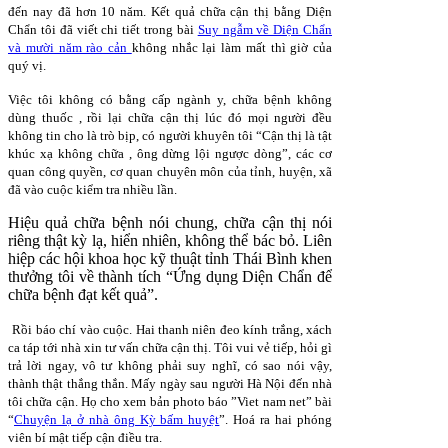
đến nay đã hơn 10 năm. Kết quả chữa cận thị bằng Diện
Chẩn tôi đã viết chi tiết trong bài
Suy ngẫm về Diện Chẩn
và mười năm rào cản
không nhắc lại làm mất thì giờ của
quý vị.
Việc tôi không có bằng cấp ngành y, chữa bệnh không
dùng thuốc , rồi lại chữa cận thị lúc đó mọi người đều
không tin cho là trò bịp, có người khuyên tôi “Cận thị là tật
khúc xạ không chữa , ông dừng lội ngược dòng”, các cơ
quan công quyền, cơ quan chuyên môn của tỉnh, huyện, xã
đã vào cuộc kiểm tra nhiều lần.
Hiệu quả chữa bệnh nói chung, chữa cận thị nói
riêng thật kỳ lạ, hiển nhiên, không thể bác bỏ.
Liên
hiệp các hội khoa học kỹ thuật tỉnh Thái Bình khen
thưởng tôi về thành tích “Ứng dụng Diện Chẩn để
chữa bệnh đạt kết quả”.
Rồi báo chí vào cuộc. Hai thanh niên đeo kính trắng, xách
ca táp tới nhà xin tư vấn chữa cận thị. Tôi vui vẻ tiếp, hỏi gì
trả lời ngay, vô tư không phải suy nghĩ, có sao nói vậy,
thành thật thắng thắn. Mấy ngày sau người Hà Nội đến nhà
tôi chữa cận. Họ cho xem bản photo báo ”Viet nam net” bài
“
Chuyện lạ ở nhà ông Kỳ bấm huyệt
”. Hoá ra hai phóng
viên bí mật tiếp cận điều tra.