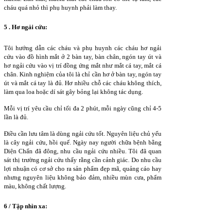
cháu quá nhỏ thì phụ huynh phải làm thay.
5 . Hơ ngải cứu:
Tôi hướng dẫn các cháu và phụ huynh các cháu hơ ngải
cứu vào đồ hình mắt ở 2 bàn tay, bàn chân, ngón tay út và
hơ ngải cứu vào vị trí đồng ứng mắt như mắt cá tay, mắt cá
chân. Kinh nghiệm của tôi là chỉ cần hơ ở bàn tay, ngón tay
út và mắt cá tay là đủ. Hơ nhiều chỗ các cháu không thích,
làm qua loa hoặc dí sát gây bỏng lại không tác dụng.
Mỗi vị trí yêu cầu chỉ tối đa 2 phút, mỗi ngày cũng chỉ 4-5
lần là đủ.
Điều cần lưu tâm là dùng ngải cứu tốt. Nguyên liệu chủ yếu
là cây ngải cứu, hồi quế. Ngày nay người chữa bệnh bằng
Diện Chẩn đã đông, nhu cầu ngải cứu nhiều. Tôi đã quan
sát thị trường ngải cứu thấy rằng cần cảnh giác. Do nhu cầu
lợi nhuận có cơ sở cho ra sản phẩm đẹp mã, quảng cáo hay
nhưng nguyên liệu không bảo đảm, nhiều mùn cưa, phẩm
màu, không chất lượng.
6 / Tập nhìn xa: