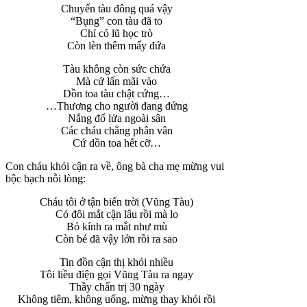
Chuyến tàu đông quá vậy
“Bụng” con tàu đã to
Chỉ có lũ học trò
Còn lèn thêm mấy đứa
Tàu không còn sức chứa
Mà cứ lấn mãi vào
Dồn toa tàu chật cứng…
…Thương cho người đang đứng
Nắng đổ lửa ngoài sân
Các cháu chẳng phân vân
Cứ dồn toa hết cỡ…
Con cháu khỏi cận ra về, ông bà cha mẹ mừng vui
bộc bạch nỗi lòng:
Cháu tôi ở tận biển trời (Vũng Tàu)
Có đôi mắt cận lâu rồi mà lo
Bỏ kính ra mắt như mù
Còn bé đã vậy lớn rồi ra sao
Tin đồn cận thị khỏi nhiều
Tôi liều điện gọi Vũng Tàu ra ngay
Thầy chẩn trị 30 ngày
Không tiêm, không uống, mừng thay khỏi rồi