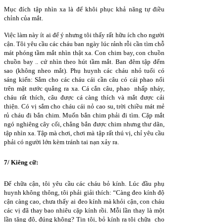
Mục đích tập nhìn xa là để khôi phục khả năng tự điều
chỉnh của mắt.
Việc làm này ít ai để ý nhưng tôi thấy rất hữu ích cho người
cận. Tôi yêu cầu các cháu ban ngày lúc rảnh rỗi cần tìm chỗ
mát phóng tầm mắt nhìn thật xa. Con chim bay, con chuồn
chuồn bay .. cứ nhìn theo hút tầm mắt. Ban đêm tập đếm
sao (không nheo mắt). Phụ huynh các cháu nhỏ tuổi có
sáng kiến: Sắm cho các cháu cái cần câu có cái phao nổi
trên mặt nước quẳng ra xa. Cá cắn câu, phao nhấp nháy,
cháu rất thích, câu được cá càng thích và mắt được cải
thiện. Có vị sắm cho cháu cái nỏ cao su, trời chiều mát mẻ
rủ cháu đi bắn chim. Muốn bắn chim phải đi tìm. Cặp mắt
ngó nghiêng cây cối, chẳng bắn được chim nhưng thư dãn,
tập nhìn xa. Tập mà chơi, chơi mà tập rất thú vị, chỉ yêu cầu
phải có người lớn kèm tránh tai nạn xảy ra.
7/ Kiêng cữ:
Để chữa cận, tôi yêu cầu các cháu bỏ kính. Lúc đầu phụ
huynh không thông, tôi phải giải thích: “Càng đeo kính độ
cận càng cao, chưa thấy ai đeo kính mà khỏi cận, con cháu
các vị đã thay bao nhiêu cặp kính rồi. Mỗi lần thay là một
lần tăng độ, đúng không? Tin tôi, bỏ kính ra tôi chữa cho