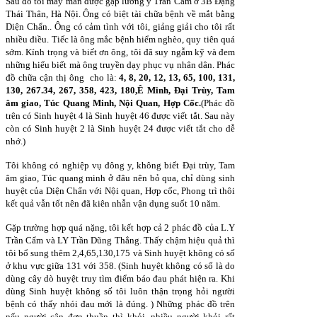
Sau đó tôi may mắn được gặp lương y Trần Cẩm ở 3B Đặng
Thái Thân, Hà Nội. Ông có biệt tài chữa bệnh về mắt bằng
Diện Chẩn.. Ông có cảm tình với tôi, giảng giải cho tôi rất
nhiều điều. Tiếc là ông mắc bệnh hiểm nghèo, quy tiên quá
sớm. Kính trọng và biết ơn ông, tôi đã suy ngẫm kỹ và đem
những hiểu biết mà ông truyền dạy phục vụ nhân dân. Phác
đồ chữa cận thị ông cho là:
4, 8, 20, 12, 13, 65, 100, 131,
130, 267.34, 267, 358, 423, 180,Ê Minh, Đại Trùy, Tam
âm giao, Túc Quang Minh, Nội Quan, Hợp Cốc.
(Phác đồ
trên có Sinh huyệt 4 là Sinh huyệt 46 được viết tắt. Sau này
còn có Sinh huyệt 2 là Sinh huyệt 24 được viết tắt cho dễ
nhớ.)
Tôi không có nghiệp vụ đông y, không biết Đại trùy, Tam
âm giao, Túc quang minh ở đâu nên bỏ qua, chỉ dùng sinh
huyệt của Diện Chẩn với Nội quan, Hợp cốc, Phong trì thôi
kết quả vẫn tốt nên đã kiên nhẫn vận dụng suốt 10 năm.
Gặp trường hợp quá nặng, tôi kết hợp cả 2 phác đồ của L.Y
Trần Cẩm và LY Trần Dũng Thắng. Thấy chậm hiệu quả thì
tôi bổ sung thêm 2,4,65,130,175 và Sinh huyệt không có số
ở khu vực giữa 131 với 358. (Sinh huyệt không có số là do
dùng cây dò huyệt truy tìm điểm báo đau phát hiện ra. Khi
dùng Sinh huyệt không số tôi luôn thận trọng hỏi người
bệnh có thấy nhói đau mới là đúng. ) Những phác đồ trên
nếu người cận đơn thuần thì khỏi, nhiều người khỏi rất