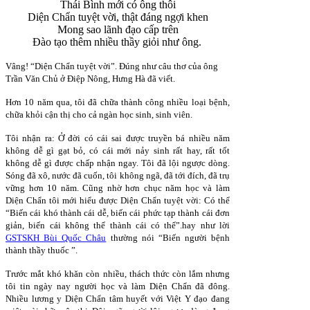
Thái Bình mới có ông thôi
Diện Chẩn tuyệt vời, thật đáng ngợi khen
Mong sao lãnh đạo cấp trên
Đào tạo thêm nhiều thầy giỏi như ông.
Vâng! “Diện Chẩn tuyệt vời”. Đúng như câu thơ của ông
Trần Văn Chủ ở Điệp Nông, Hưng Hà đã viết.
Hơn 10 năm qua, tôi đã chữa thành công nhiều loại bệnh,
chữa khỏi cận thị cho cả ngàn học sinh, sinh viên.
Tôi nhận ra: Ở đời có cái sai được truyền bá nhiều năm
không dễ gì gạt bỏ, có cái mới nảy sinh rất hay, rất tốt
không dễ gì được chấp nhận ngay. Tôi đã lội ngược dòng.
Sóng đã xô, nước đã cuốn, tôi không ngã, đã tới đích, đã trụ
vững hơn 10 năm. Cũng nhờ hơn chục năm học và làm
Diện Chẩn tôi mới hiểu được Diện Chẩn tuyệt vời: Có thể
“Biến cái khó thành cái dễ, biến cái phức tạp thành cái đơn
giản, biến cái không thể thành cái có thể”.hay như lời
GSTSKH Bùi Quốc Châu
thường nói “Biến người bệnh
thành thầy thuốc ”.
Trước mắt khó khăn còn nhiều, thách thức còn lắm nhưng
tôi tin ngày nay người học và làm Diện Chẩn đã đông.
Nhiều lương y Diện Chẩn tâm huyết với Việt Y đạo đang