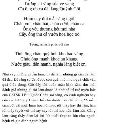
Tương lai sáng sủa vẻ vang
Ơn ông ơn cả đất làng Quỳnh Côi
Hôm nay đôi mắt sáng ngời
Cháu vui, cháu hát, cháu cười, cháu ca
Ông yêu thương hết mọi nhà
Cấy, ông thu cả vườn hoa học trò
Tương lai hạnh phúc trời cho
Tình ông cháu quý hơn kho bạc vàng
Chúc ông mạnh khoẻ an khang
Nước giàu, dân mạnh, nghĩa làng biết ơn.
Như vậy những gì cần làm, tôi đã làm, những gì cần đạt, tôi
đã đạt. Dù rằng sự đạt được còn quá nhỏ nhoi, quá chật vật,
quá điêu đứng. Giờ đây tôi hoàn toàn bình tâm, thư thái
đánh giá những gì tôi làm được là nhờ có trí tuệ uyên bác
của GSTSKH Bùi Quốc Châu soi sáng, có kinh nghiệm hay
của các lương y Diện Chẩn tài danh. Tôi chỉ là người mẫn
cảm với cái mới, ham học hỏi, học rồi thấy hay thì làm, làm
rồi thấy tuyệt vời thì say, say rồi thì học nữa, làm nữa. Càng
làm càng thấy đem lại lợi ích thiết thực to lớn cho người
bệnh và gia đình người bệnh.