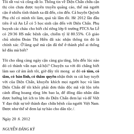
Tôi rất vui và cũng rất lo. Thông tin về Diện Chẩn chữa cận
thị còn chưa được tuyên truyền quảng cáo, thế mà người
cận ở nhiều tỉnh thành xa đã đến, còn đến. Cả huyện Quỳnh
Phụ chỉ có mình tôi làm, quá tải lắm rồi. Hè 2012 lần đầu
tiên ở xã An Lễ có 5 học sinh cận đến với Diện Chẩn. Phụ
huynh các cháu cho biết chỉ riêng lớp 6 trường PTCS An Lễ
có 29/36 HS mắc bệnh cận, chiếm tỷ lệ 80.55%. Cô giáo
chủ nhiệm Đoàn Thị Hiền đã xác nhận thông tin đó là
chính xác. Ở làng quê mà cận đã thế ở thành phố ai thống
kê đâu mà biết?
Tôi cho rằng càng ngày cận càng gia tăng, liệu đến lúc nào
đó có thành vấn nạn xã hội? Chuyện xa vời đó chẳng biết
làm sao cứ ám ảnh tôi, giờ đây tôi mong ai đó
có tâm, có
tầm, có bản lĩnh, có thẩm quyền
nhận thức ra cái hay tuyệt
vời của Diện Chẩn, khuyến khích mọi người học và làm
Diện Chẩn để tôi khỏi phải đơn thân độc mã vật lộn trên
cánh đồng hoang rộng lớn bao la, để đông đảo nhân dân
được hưởng lợi ích to lớn do Diện Chẩn đem lại và để Việt
Y đạo thật sự trở thành đạo chữa bệnh của người Việt Nam.
Được như thế sẽ đem lại tự hào cho dân tộc./.
Ngày 20 .6. 2012
NGUYỄN ĐĂNG KỲ