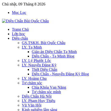
Chủ nhật, 09 Tháng 8 2026
Mục Lục
Trang Chủ
Lớp học
Diện chẩn
GS.TSKH. Bùi Quốc Châu
LY. Tạ Minh
Giáo án Diện Chẩn Tạ Minh
Diện Chẩn - Tạ Minh Blog
LY. Lý Phước Lộc
LY. Nguyễn Đăng Kỳ
Thời Diện Chẩn
Diện Chẩn - Nguyễn Đăng Kỳ Blog
LY. Hoàng Chu
Tự chăm sóc
Chìa Khóa Vạn Năng
Tự chăm sóc mình
Diện Chẩn Hà Nội
LY. Phạm Huy Thiệu
Vũ Văn Hội
Kinh nghiệm lâm sàng