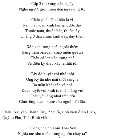
Cấp 3 thi xong năm ngày
Nghe người giới thiệu đến ngay ông Kỳ
Cháu phải đến khẩn là vì
Năm năm đeo kính làm gì được đây
Thuốc nam, thuốc bắc, thuốc tây
Chẳng ở đâu chữa, kính dày, dày thêm
Xôn xao trong nhà, ngoài thềm
Hàng trăm bạn cận khắp miền quê xa
Cháu cố len vào trong nhà
Và điều kỳ diệu xảy ra thật rồi
Cây dò huyệt chỉ nhỏ thôi
Ông Kỳ ấn nhẹ mắt thời sáng ra
Ba tuần khỏi cận về nhà
Đoạn tuyệt với kính thật là mừng vui
Cháu yêu ông nhất trên đời
Chúc ông mạnh khoẻ cứu người dài lâu.
Cháu: Nguyễn Thành Duy, 22 tuổi, sinh viên ở An Hiệp,
Quỳnh Phụ, Thái Bình viết:
“Công cha như núi Thái Sơn
Nghĩa mẹ như nước trong nguồn chảy ra”