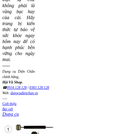
không phải là
vàng bạc hay
của cải.
Hãy
trang bị kiến
thức tự bảo vệ
sức khỏe ngay
hôm nay để có
hạnh phúc bền
vững cho ngày
mai.
-----
Dụng cụ Diện Chẩn
chính hãng;
Hội Vũ Shop.
☎
0934.128.128
/
0383.128.128
Web:
dungcudienchan.vn
----
Giới thiệu
Bài viết
Dụng cụ