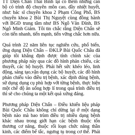
TT Diện Chẩn Thái Bình lại có thêm những cán
bộ có trình độ chuyên môn cao, đầy nhiệt huyết,
như: bác sĩ chuyên khoa 2 Phạm Công Phổ, BS
chuyên khoa 2 Bùi Thị Nguyệt cùng đồng hành
với BGĐ trung tâm như BS Ngô Văn Đỉnh, BS
Ngô Minh Giám. Tôi tin chắc rằng Diện Chẩn sẽ
còn tiến nhanh, tiến mạnh, tiến vững chắc hơn nữa.
Quá trình 22 năm liên tục nghiên cứu, phổ biến,
ứng dụng Diện Chẩn – ĐKLP Bùi Quốc Châu đã
giúp tôi khẳng định được tính chính xác của
phương pháp này qua các đồ hình phản chiếu, các
thuyết, các bộ huyệt. Phải hết sức khéo léo, linh
động, sáng tạo,vận dụng các bộ huyệt, các đồ hình
phản chiếu vào điều trị bệnh, xác định đúng bệnh,
sử dụng dụng cụ phù hợp với từng bệnh, thực hiện
một chế độ ăn uống hợp lí trong quá trình điều trị
thì sẽ cho chúng ta một kết quả xứng đáng.
Phương pháp Diện Chẩn – Điều khiển liệu pháp
Bùi Quốc Châu không chỉ dừng lại ở một dạng
bệnh nào mà bao trùm điều trị nhiều dạng bệnh
khác nhau trong giới hạn các bệnh thuộc tổn
thương cơ năng, thuộc rối loạn chức năng thần
kinh, các điểm bế tắc, ngưng tụ trong cơ thể. Phải