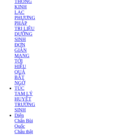
THÔNG
KINH
LẠC
PHƯƠNG
PHÁP
TRỊ LIỆU
DƯỠNG
SINH
ĐƠN
GIẢN
MANG
TỚI
HIỆU
QUẢ
BẤT
NGỜ
TÚC
TAM LÝ
HUYỆT
TRƯỜNG
SINH
Diện
Chẩn Bùi
Quốc
Châu thật