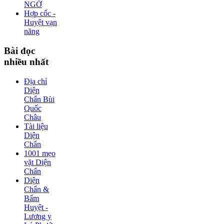
NGỜ
Hợp cốc -
Huyệt vạn
năng
Bài
đọc
nhiều nhất
Địa chỉ
Diện
Chẩn Bùi
Quốc
Châu
Tài liệu
Diện
Chẩn
1001 mẹo
vặt Diện
Chẩn
Diện
Chẩn &
Bấm
Huyệt -
Lương y