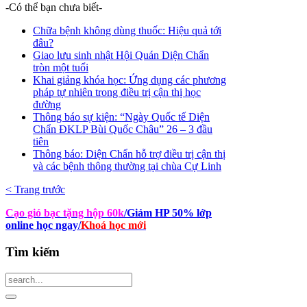
-Có thể bạn chưa biết-
Chữa bệnh không dùng thuốc: Hiệu quả tới
đâu?
Giao lưu sinh nhật Hội Quán Diện Chẩn
tròn một tuổi
Khai giảng khóa học: Ứng dụng các phương
pháp tự nhiên trong điều trị cận thị học
đường
Thông báo sự kiện: “Ngày Quốc tế Diện
Chẩn ĐKLP Bùi Quốc Châu” 26 – 3 đầu
tiên
Thông báo: Diện Chẩn hỗ trợ điều trị cận thị
và các bệnh thông thường tại chùa Cự Linh
< Trang trước
Cạo gió bạc tặng hộp 60k
/Giảm HP 50% lớp
online học ngay
/
Khoá học mới
Tìm
kiếm