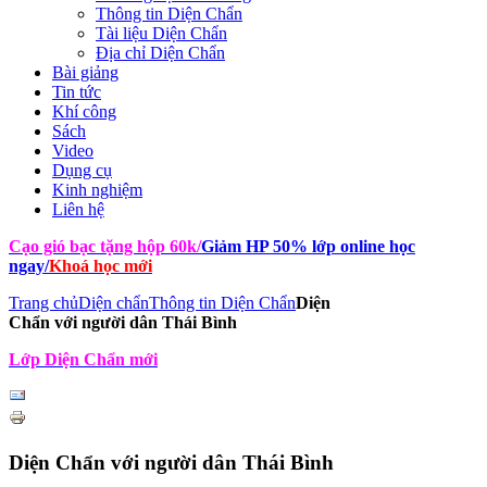
Thông tin Diện Chẩn
Tài liệu Diện Chẩn
Địa chỉ Diện Chẩn
Bài giảng
Tin tức
Khí công
Sách
Video
Dụng cụ
Kinh nghiệm
Liên hệ
Cạo gió bạc tặng hộp 60k
/
Giảm HP 50% lớp online học
ngay
/
Khoá học mới
Trang chủ
Diện chẩn
Thông tin Diện Chẩn
Diện
Chẩn với người dân Thái Bình
Lớp Diện Chẩn mới
Diện Chẩn với người dân Thái Bình