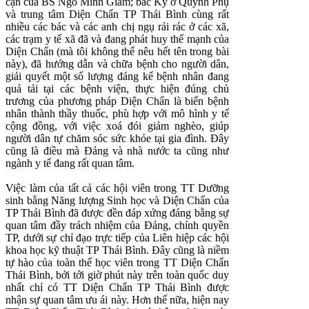
cận của BS Ngô Minh Giám; bác Kỳ ở Quỳnh Phụ
và trung tâm Diện Chẩn TP Thái Bình cùng rất
nhiều các bác và các anh chị ngụ rải rác ở các xã,
các trạm y tế xã đã và đang phát huy thế mạnh của
Diện Chẩn (mà tôi không thể nêu hết tên trong bài
này), đã hướng dẫn và chữa bệnh cho người dân,
giải quyết một số lượng đáng kể bệnh nhân đang
quá tải tại các bệnh viện, thực hiện đúng chủ
trương của phương pháp Diện Chẩn là biến bệnh
nhân thành thầy thuốc, phù hợp với mô hình y tế
cộng đồng, với việc xoá đói giảm nghèo, giúp
người dân tự chăm sóc sức khỏe tại gia đình. Đây
cũng là điều mà Đảng và nhà nước ta cũng như
ngành y tế đang rất quan tâm.
Việc làm của tất cả các hội viên trong TT Dưỡng
sinh bằng Năng lượng Sinh học và Diện Chẩn của
TP Thái Bình đã được đền đáp xứng đáng bằng sự
quan tâm đầy trách nhiệm của Đảng, chính quyền
TP, dưới sự chỉ đạo trực tiếp của Liên hiệp các hội
khoa học kỹ thuật TP Thái Bình. Đây cũng là niềm
tự hào của toàn thể học viên trong TT Diện Chẩn
Thái Bình, bởi tới giờ phút này trên toàn quốc duy
nhất chỉ có TT Diện Chẩn TP Thái Bình được
nhận sự quan tâm ưu ái này. Hơn thế nữa, hiện nay