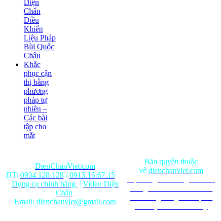
Diện
Chẩn
Điều
Khiển
Liệu Pháp
Bùi Quốc
Châu
Khắc
phục cận
thị bằng
phương
pháp tự
nhiên –
Các bài
tập cho
mắt
Bản quyền thuộc
DienChanViet.com
về
dienchanviet.com
ĐT:
0934.128.128
/
0915.15.67.15
Nội dung trên trang web chỉ
Dụng cụ chính hãng
|
Video Diện
mang tính chất tham khảo.
Chẩn
Ghi rõ nguồn gốc khi phát
Email:
dienchanviet@gmail.com
hành lại từ Website này