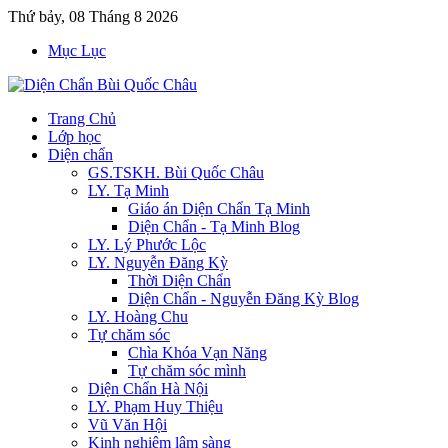
Thứ bảy, 08 Tháng 8 2026
Mục Lục
Trang Chủ
Lớp học
Diện chẩn
GS.TSKH. Bùi Quốc Châu
LY. Tạ Minh
Giáo án Diện Chẩn Tạ Minh
Diện Chẩn - Tạ Minh Blog
LY. Lý Phước Lộc
LY. Nguyễn Đăng Kỳ
Thời Diện Chẩn
Diện Chẩn - Nguyễn Đăng Kỳ Blog
LY. Hoàng Chu
Tự chăm sóc
Chìa Khóa Vạn Năng
Tự chăm sóc mình
Diện Chẩn Hà Nội
LY. Phạm Huy Thiệu
Vũ Văn Hội
Kinh nghiệm lâm sàng