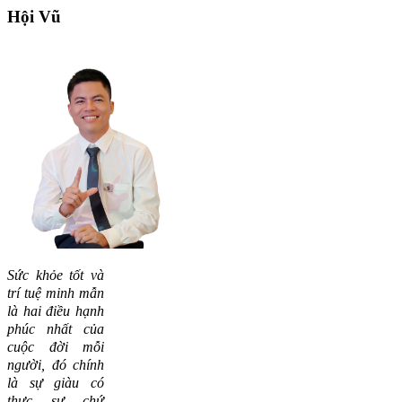
Hội
Vũ
Sức khỏe tốt và
trí tuệ minh mẫn
là hai điều hạnh
phúc nhất của
cuộc đời mỗi
người, đó chính
là sự giàu có
thực sự chứ