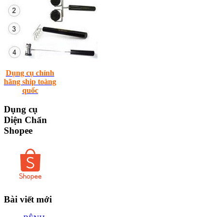
Dụng cụ chính
hãng ship toàng
quốc
Dụng
cụ
Diện Chẩn
Shopee
Bài
viết mới