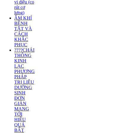
vi diệu (co
rút cơ
lưng)
ÂM KHÍ
BỆNH
TẬT VÀ
CÁCH
KHẮC
PHỤC
????CHẢI
THÔNG
KINH
LẠC
PHƯƠNG
PHÁP
TRỊ LIỆU
DƯỠNG
SINH
ĐƠN
GIẢN
MANG
TỚI
HIỆU
QUẢ
BẤT