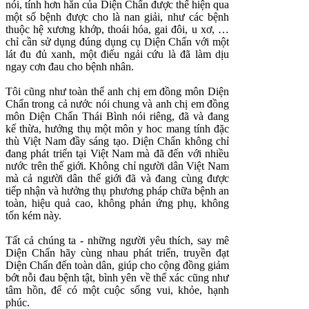
nói, tính hơn hẳn của Diện Chẩn được thể hiện qua
một số bệnh được cho là nan giải, như các bệnh
thuộc hệ xương khớp, thoái hóa, gai đôi, u xơ, …
chỉ cần sử dụng đúng dụng cụ Diện Chẩn với một
lát đu đủ xanh, một điếu ngải cứu là đã làm dịu
ngay cơn đau cho bệnh nhân.
Tôi cũng như toàn thể anh chị em đồng môn Diện
Chẩn trong cả nước nói chung và anh chị em đồng
môn Diện Chẩn Thái Bình nói riêng, đã và đang
kế thừa, hưởng thụ một môn y hoc mang tính đặc
thù Việt Nam đầy sáng tạo. Diện Chẩn không chỉ
đang phát triển tại Việt Nam mà đã đến với nhiều
nước trên thế giới. Không chỉ người dân Việt Nam
mà cả người dân thế giới đã và đang cùng được
tiếp nhận và hưởng thụ phương pháp chữa bệnh an
toàn, hiệu quả cao, không phản ứng phụ, không
tốn kém này.
Tất cả chúng ta - những người yêu thích, say mê
Diện Chẩn hãy cùng nhau phát triển, truyền đạt
Diện Chẩn đến toàn dân, giúp cho cộng đồng giảm
bớt nỗi đau bệnh tật, bình yên về thể xác cũng như
tâm hồn, để có một cuộc sống vui, khỏe, hạnh
phúc.