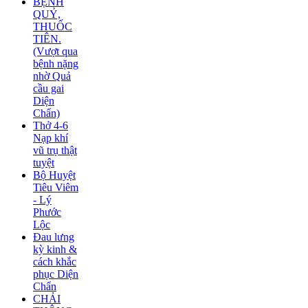
BỆNH
QUỶ,
THUỐC
TIÊN.
(Vượt qua
bệnh nặng
nhờ Quả
cầu gai
Diện
Chẩn)
Thở 4-6
Nạp khí
vũ trụ thật
tuyệt
Bộ Huyệt
Tiêu Viêm
- Lý
Phước
Lộc
Đau lưng
kỳ kinh &
cách khắc
phục Diện
Chẩn
CHẢI