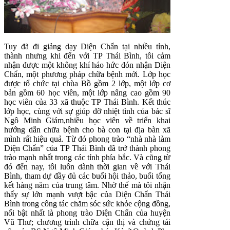
Tuy đã đi giảng dạy Diện Chẩn tại nhiều tỉnh,
thành nhưng khi đến với TP Thái Bình, tôi cảm
nhận được một không khí háo hức đón nhận Diện
Chẩn, một phương pháp chữa bệnh mới. Lớp học
được tổ chức tại chùa Bồ gồm 2 lớp, một lớp cơ
bản gồm 60 học viên, một lớp nâng cao gồm 90
học viên của 33 xã thuộc TP Thái Bình. Kết thúc
lớp học, cùng với sự giúp đỡ nhiệt tình của bác sĩ
Ngô Minh Giám,nhiều học viên về triển khai
hướng dẫn chữa bệnh cho bà con tại địa bàn xã
mình rất hiệu quả. Từ đó phong trào “nhà nhà làm
Diện Chẩn” của TP Thái Bình đã trở thành phong
trào mạnh nhất trong các tỉnh phía bắc. Và cũng từ
đó đến nay, tôi luôn dành thời gian về với Thái
Bình, tham dự đầy đủ các buổi hội thảo, buổi tổng
kết hàng năm của trung tâm. Nhờ thế mà tôi nhận
thấy sự lớn mạnh vượt bậc của Diện Chẩn Thái
Bình trong công tác chăm sóc sức khỏe cộng đồng,
nổi bật nhất là phong trào Diện Chẩn của huyện
Vũ Thư; chương trình chữa cận thị và chứng tái