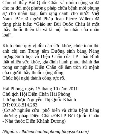
Cảm ơn thầy Bùi Quốc Châu và nhóm cộng sự đã
cho ra đời một phương pháp chữa bệnh mới phụng
sự cho nhân loại, làm rạng danh cho nước Việt
Nam. Bác sĩ người Pháp Jean Pierre Willem đã
từng phát biểu: “Giáo sư Bùi Quốc Châu là một
thầy thuốc thiên tài và là một ân nhân của nhân
loại”.
Kính chúc quý vị dồi dào sức khỏe, chúc toàn thể
anh chị em Trung tâm Dưỡng sinh bằng Năng
lượng Sinh học và Diện Chẩn của TP Thái Bình
thật nhiều sức khỏe, gia đình hạnh phúc, thành đạt
trong sự nghiệp Diện Chẩn để làm tròn sứ mệnh
của người thầy thuốc cộng đồng.
Chúc hội nghị thành công rực rỡ.
Hải Phòng, ngày 15 tháng 10 năm 2011.
Chủ tịch Hội Diện Chẩn Hải Phòng
Lương dược Nguyễn Thị Quốc Khánh
ĐT: 0918.514.263
(Cơ sở nghiên cứu- phổ biến và chữa bệnh bằng
phương pháp Diện Chẩn-ĐKLP Bùi Quốc Châu
- Nhà thuốc Diện Khánh Đường)
(Nguồn: clbdienchanhaiphong.blogspot.com)