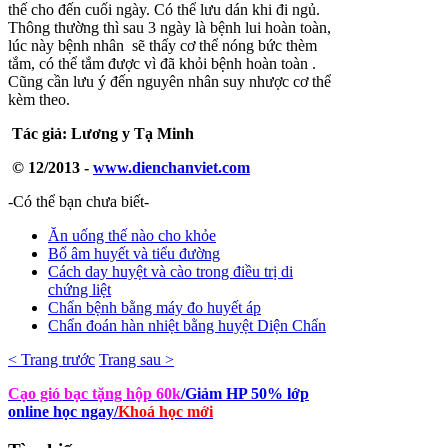
thế cho đến cuối ngày. Có thể lưu dán khi đi ngủ.
Thông thường thì sau 3 ngày là bệnh lui hoàn toàn,
lúc này bệnh nhân sẽ thấy cơ thể nóng bức thèm
tắm, có thể tắm được vì đã khỏi bệnh hoàn toàn .
Cũng cần lưu ý đến nguyên nhân suy nhược cơ thể
kèm theo.
Tác giả: Lương y Tạ Minh
© 12/2013 -
www.dienchanviet.com
-Có thể bạn chưa biết-
Ăn uống thế nào cho khỏe
Bổ âm huyết và tiểu đường
Cách day huyệt và cào trong điều trị di
chứng liệt
Chẩn bệnh bằng máy đo huyết áp
Chẩn đoán hàn nhiệt bằng huyệt Diện Chẩn
< Trang trước
Trang sau >
Cạo gió bạc tặng hộp 60k
/Giảm HP 50% lớp
online học ngay
/
Khoá học mới