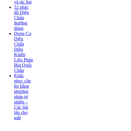
và tác hại
52 phác
đồ Diện
Chẩn
thường
dùng
Dụng Cụ
Diện
Chẩn
Điều
Khiển
Liệu Pháp
Bùi Quốc
Châu
Khắc
phục cận
thị bằng
phương
pháp tự
nhiên –
Các bài
tập cho
mắt