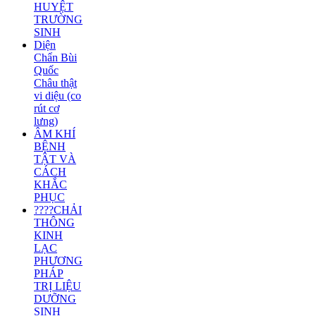
HUYỆT
TRƯỜNG
SINH
Diện
Chẩn Bùi
Quốc
Châu thật
vi diệu (co
rút cơ
lưng)
ÂM KHÍ
BỆNH
TẬT VÀ
CÁCH
KHẮC
PHỤC
????CHẢI
THÔNG
KINH
LẠC
PHƯƠNG
PHÁP
TRỊ LIỆU
DƯỠNG
SINH