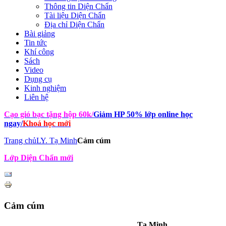
Thông tin Diện Chẩn
Tài liệu Diện Chẩn
Địa chỉ Diện Chẩn
Bài giảng
Tin tức
Khí công
Sách
Video
Dụng cụ
Kinh nghiệm
Liên hệ
Cạo gió bạc tặng hộp 60k
/
Giảm HP 50% lớp online học
ngay
/
Khoá học mới
Trang chủ
LY. Tạ Minh
Cảm cúm
Lớp Diện Chẩn mới
Cảm cúm
Tạ Minh