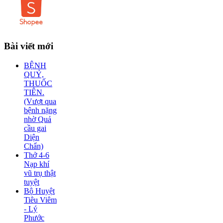
Bài
viết mới
BỆNH
QUỶ,
THUỐC
TIÊN.
(Vượt qua
bệnh nặng
nhờ Quả
cầu gai
Diện
Chẩn)
Thở 4-6
Nạp khí
vũ trụ thật
tuyệt
Bộ Huyệt
Tiêu Viêm
- Lý
Phước