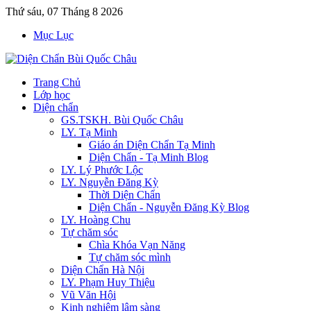
Thứ sáu, 07 Tháng 8 2026
Mục Lục
Trang Chủ
Lớp học
Diện chẩn
GS.TSKH. Bùi Quốc Châu
LY. Tạ Minh
Giáo án Diện Chẩn Tạ Minh
Diện Chẩn - Tạ Minh Blog
LY. Lý Phước Lộc
LY. Nguyễn Đăng Kỳ
Thời Diện Chẩn
Diện Chẩn - Nguyễn Đăng Kỳ Blog
LY. Hoàng Chu
Tự chăm sóc
Chìa Khóa Vạn Năng
Tự chăm sóc mình
Diện Chẩn Hà Nội
LY. Phạm Huy Thiệu
Vũ Văn Hội
Kinh nghiệm lâm sàng