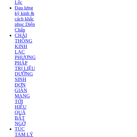
Lộc
Đau lưng
kỳ kinh &
cách khắc
phục Diện
Chẩn
CHẢI
THÔNG
KINH
LẠC
PHƯƠNG
PHÁP
TRỊ LIỆU
DƯỠNG
SINH
ĐƠN
GIẢN
MANG
TỚI
HIỆU
QUẢ
BẤT
NGỜ
TÚC
TAM LÝ