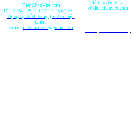
Bản quyền thuộc
DienChanViet.com
về
dienchanviet.com
ĐT:
0934.128.128
/
0915.15.67.15
Nội dung trên trang web chỉ
Dụng cụ chính hãng
|
Video Diện
mang tính chất tham khảo.
Chẩn
Ghi rõ nguồn gốc khi phát
Email:
dienchanviet@gmail.com
hành lại từ Website này