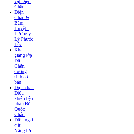
vặt Diện
Chẩn
Diện
Chẩn &
Bấm
Huyệt -
Lương y
Lý Phước
Lộc
Khai
giảng lớp
Diện
Chẩn
dưỡng
sinh cơ
bản
Diện chẩn
Điều
khiển liệu
pháp Bùi
Quốc
Châu
Điếu ngải
cứu -
Năng lực