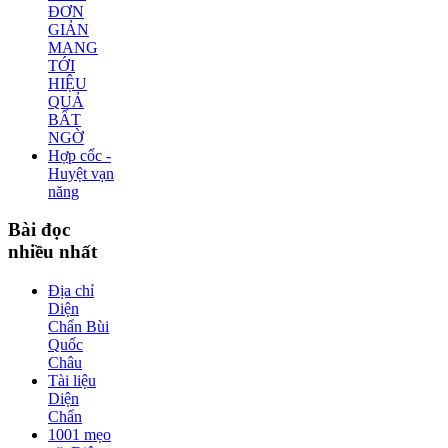
ĐƠN
GIẢN
MANG
TỚI
HIỆU
QUẢ
BẤT
NGỜ
Hợp cốc -
Huyệt vạn
năng
Bài
đọc
nhiều nhất
Địa chỉ
Diện
Chẩn Bùi
Quốc
Châu
Tài liệu
Diện
Chẩn
1001 mẹo