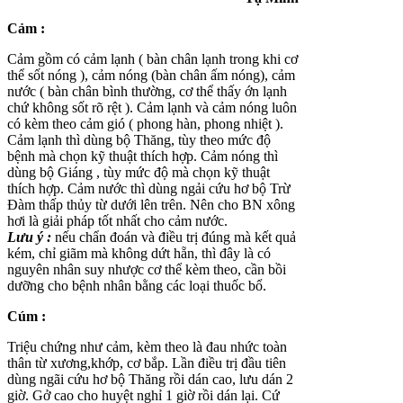
Cảm :
Cảm gồm có cảm lạnh ( bàn chân lạnh trong khi cơ
thể sốt nóng ), cảm nóng (bàn chân ấm nóng), cảm
nước ( bàn chân bình thường, cơ thể thấy ớn lạnh
chứ không sốt rõ rệt ). Cảm lạnh và cảm nóng luôn
có kèm theo cảm gió ( phong hàn, phong nhiệt ).
Cảm lạnh thì dùng bộ Thăng, tùy theo mức độ
bệnh mà chọn kỹ thuật thích hợp. Cảm nóng thì
dùng bộ Giáng , tùy mức độ mà chọn kỹ thuật
thích hợp. Cảm nước thì dùng ngải cứu hơ bộ Trừ
Đàm thấp thủy từ dưới lên trên. Nên cho BN xông
hơi là giải pháp tốt nhất cho cảm nước.
Lưu ý :
nếu chẩn đoán và điều trị đúng mà kết quả
kém, chỉ giãm mà không dứt hẵn, thì đây là có
nguyên nhân suy nhược cơ thể kèm theo, cần bồi
dưỡng cho bệnh nhân bằng các loại thuốc bổ.
Cúm :
Triệu chứng như cảm, kèm theo là đau nhức toàn
thân từ xương,khớp, cơ bắp. Lần điều trị đầu tiên
dùng ngãi cứu hơ bộ Thăng rồi dán cao, lưu dán 2
giờ. Gở cao cho huyệt nghỉ 1 giờ rồi dán lại. Cứ