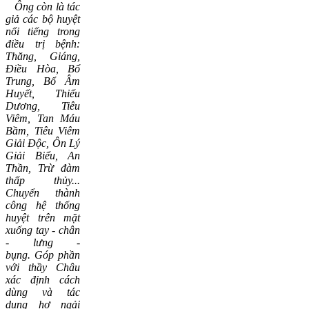
Ông còn là tác
giả các bộ huyệt
nổi tiếng trong
điều trị bệnh:
Thăng, Giáng,
Điều Hòa, Bổ
Trung, Bổ Âm
Huyết, Thiếu
Dương, Tiêu
Viêm, Tan Máu
Bầm, Tiêu Viêm
Giải Độc, Ôn Lý
Giải Biểu, An
Thần, Trừ đàm
thấp thủy...
C
huyển thành
công hệ thống
huyệt trên mặt
xuống tay - chân
- lưng -
bụng.
Góp phần
với thầy Châu
xác định cách
dùng và tác
dụng hơ ngải