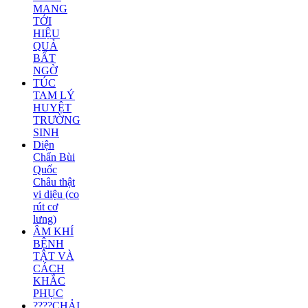
MANG
TỚI
HIỆU
QUẢ
BẤT
NGỜ
TÚC
TAM LÝ
HUYỆT
TRƯỜNG
SINH
Diện
Chẩn Bùi
Quốc
Châu thật
vi diệu (co
rút cơ
lưng)
ÂM KHÍ
BỆNH
TẬT VÀ
CÁCH
KHẮC
PHỤC
????CHẢI