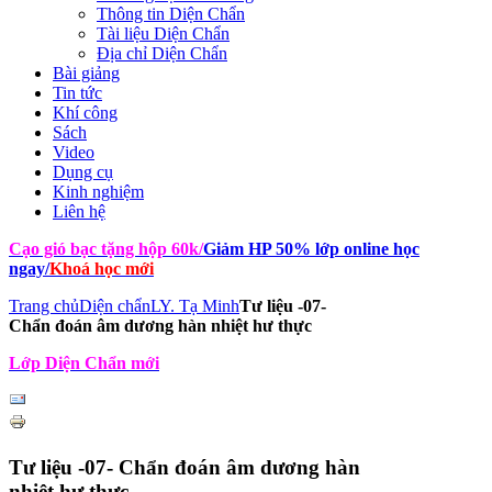
Thông tin Diện Chẩn
Tài liệu Diện Chẩn
Địa chỉ Diện Chẩn
Bài giảng
Tin tức
Khí công
Sách
Video
Dụng cụ
Kinh nghiệm
Liên hệ
Cạo gió bạc tặng hộp 60k
/
Giảm HP 50% lớp online học
ngay
/
Khoá học mới
Trang chủ
Diện chẩn
LY. Tạ Minh
Tư liệu -07-
Chẩn đoán âm dương hàn nhiệt hư thực
Lớp Diện Chẩn mới
Tư liệu -07- Chẩn đoán âm dương hàn
nhiệt hư thực