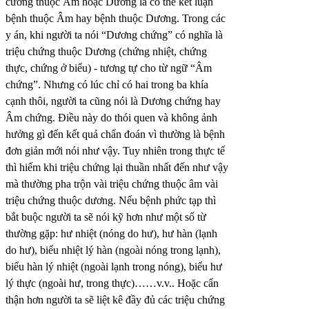
cương thuộc Âm hoặc Dương là có thể kết luận
bệnh thuộc Âm hay bệnh thuộc Dương. Trong các
y án, khi người ta nói “Dương chứng” có nghĩa là
triệu chứng thuộc Dương (chứng nhiệt, chứng
thực, chứng ở biểu) - tương tự cho từ ngữ “Âm
chứng”. Nhưng có lúc chỉ có hai trong ba khía
cạnh thôi, người ta cũng nói là Dương chứng hay
Âm chứng. Điều này do thói quen và không ảnh
hưởng gì đến kết quả chẩn đoán vì thường là bệnh
đơn giản mới nói như vậy. Tuy nhiên trong thực tế
thì hiếm khi triệu chứng lại thuần nhất đến như vậy
mà thường pha trộn vài triệu chứng thuộc âm vài
triệu chứng thuộc dương. Nếu bệnh phức tạp thì
bắt buộc người ta sẽ nói kỹ hơn như một số từ
thường gặp: hư nhiệt (nóng do hư), hư hàn (lạnh
do hư), biểu nhiệt lý hàn (ngoài nóng trong lạnh),
biểu hàn lý nhiệt (ngoài lạnh trong nóng), biểu hư
lý thực (ngoài hư, trong thực)……v.v.. Hoặc cẩn
thận hơn người ta sẽ liệt kê đầy đủ các triệu chứng