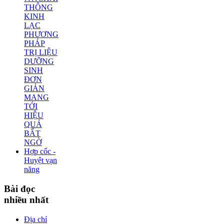
THÔNG
KINH
LẠC
PHƯƠNG
PHÁP
TRỊ LIỆU
DƯỠNG
SINH
ĐƠN
GIẢN
MANG
TỚI
HIỆU
QUẢ
BẤT
NGỜ
Hợp cốc -
Huyệt vạn
năng
Bài
đọc
nhiều nhất
Địa chỉ