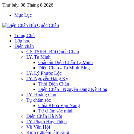
Thứ bảy, 08 Tháng 8 2026
Mục Lục
Trang Chủ
Lớp học
Diện chẩn
GS.TSKH. Bùi Quốc Châu
LY. Tạ Minh
Giáo án Diện Chẩn Tạ Minh
Diện Chẩn - Tạ Minh Blog
LY. Lý Phước Lộc
LY. Nguyễn Đăng Kỳ
Thời Diện Chẩn
Diện Chẩn - Nguyễn Đăng Kỳ Blog
LY. Hoàng Chu
Tự chăm sóc
Chìa Khóa Vạn Năng
Tự chăm sóc mình
Diện Chẩn Hà Nội
LY. Phạm Huy Thiệu
Vũ Văn Hội
Kinh nghiệm lâm sàng