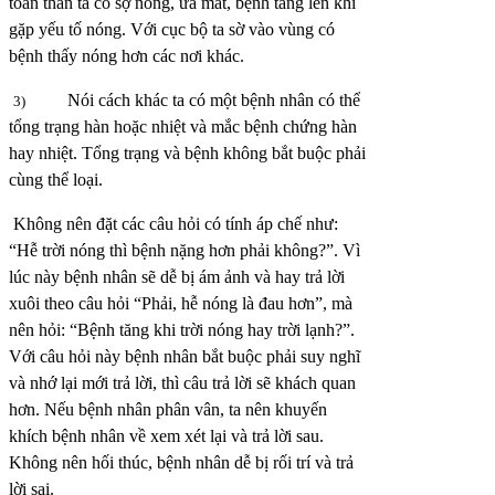
toàn thân ta có sợ nóng, ưa mát, bệnh tăng lên khi
gặp yếu tố nóng. Với cục bộ ta sờ vào vùng có
bệnh thấy nóng hơn các nơi khác.
Nói cách khác ta có một bệnh nhân có thể
3)
tổng trạng hàn hoặc nhiệt và mắc bệnh chứng hàn
hay nhiệt. Tổng trạng và bệnh không bắt buộc phải
cùng thể loại.
Không nên đặt các câu hỏi có tính áp chế như:
“Hễ trời nóng thì bệnh nặng hơn phải không?”. Vì
lúc này bệnh nhân sẽ dễ bị ám ảnh và hay trả lời
xuôi theo câu hỏi “Phải, hễ nóng là đau hơn”, mà
nên hỏi: “Bệnh tăng khi trời nóng hay trời lạnh?”.
Với câu hỏi này bệnh nhân bắt buộc phải suy nghĩ
và nhớ lại mới trả lời, thì câu trả lời sẽ khách quan
hơn. Nếu bệnh nhân phân vân, ta nên khuyến
khích bệnh nhân về xem xét lại và trả lời sau.
Không nên hối thúc, bệnh nhân dễ bị rối trí và trả
lời sai.