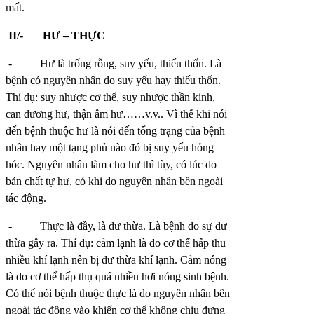
mất.
II/-
HƯ – THỰC
-
Hư là trống rỗng, suy yếu, thiếu thốn. Là
bệnh có nguyên nhân do suy yếu hay thiếu thốn.
Thí dụ: suy nhược cơ thể, suy nhược thần kinh,
can dương hư, thận âm hư……v.v.. Vì thế khi nói
đến bệnh thuộc hư là nói đến tổng trạng của bệnh
nhân hay một tạng phủ nào đó bị suy yếu hỏng
hóc. Nguyên nhân làm cho hư thì tùy, có lúc do
bản chất tự hư, có khi do nguyên nhân bên ngoài
tác động.
-
Thực là đầy, là dư thừa. Là bệnh do sự dư
thừa gây ra. Thí dụ: cảm lạnh là do cơ thể hấp thu
nhiều khí lạnh nên bị dư thừa khí lạnh. Cảm nóng
là do cơ thể hấp thụ quá nhiều hơi nóng sinh bệnh.
Có thể nói bệnh thuộc thực là do nguyên nhân bên
ngoài tác động vào khiến cơ thể không chịu đựng