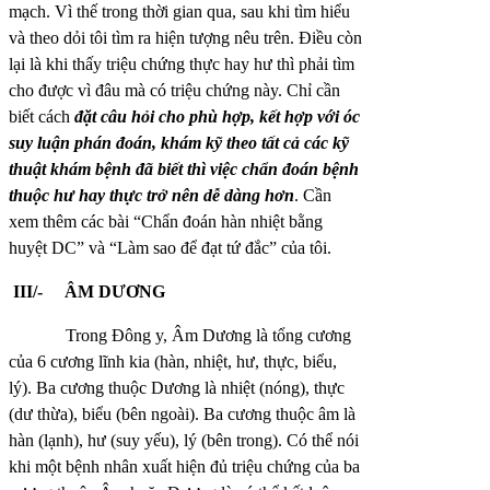
mạch. Vì thế trong thời gian qua, sau khi tìm hiểu
và theo dỏi tôi tìm ra hiện tượng nêu trên. Điều còn
lại là khi thấy triệu chứng thực hay hư thì phải tìm
cho được vì đâu mà có triệu chứng này. Chỉ cần
biết cách
đặt câu hỏi cho phù hợp, kết hợp với óc
suy luận phán đoán, khám kỹ theo tất cả các kỹ
thuật khám bệnh đã biết thì việc chẩn đoán bệnh
thuộc hư hay thực trở nên dễ dàng hơn
. Cần
xem thêm các bài “Chẩn đoán hàn nhiệt bằng
huyệt DC” và “Làm sao để đạt tứ đắc” của tôi.
III/-
ÂM DƯƠNG
Trong Đông y, Âm Dương là tổng cương
của 6 cương lĩnh kia (hàn, nhiệt, hư, thực, biểu,
lý). Ba cương thuộc Dương là nhiệt (nóng), thực
(dư thừa), biểu (bên ngoài). Ba cương thuộc âm là
hàn (lạnh), hư (suy yếu), lý (bên trong). Có thể nói
khi một bệnh nhân xuất hiện đủ triệu chứng của ba