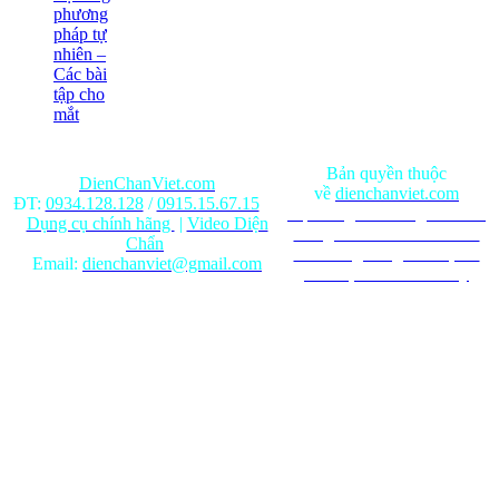
phương
pháp tự
nhiên –
Các bài
tập cho
mắt
Bản quyền thuộc
DienChanViet.com
về
dienchanviet.com
ĐT:
0934.128.128
/
0915.15.67.15
Nội dung trên trang web chỉ
Dụng cụ chính hãng
|
Video Diện
mang tính chất tham khảo.
Chẩn
Ghi rõ nguồn gốc khi phát
Email:
dienchanviet@gmail.com
hành lại từ Website này