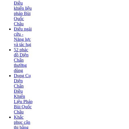
Điều
khiển liệu
pháp Bùi
Quốc
Châu
Điếu ngải
cứu -
Năng lực
và tác hại
52 phác
đồ Diện
Chẩn
thường
dùng
Dụng Cụ
Diện
Chẩn
Điều
Khiển
Liệu Pháp
Bùi Quốc
Châu
Khắc
phục cận
thị bằng