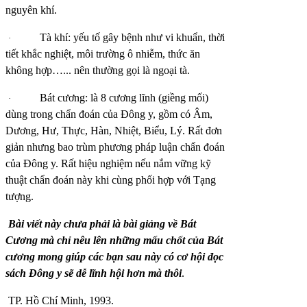
nguyên khí.
Tà khí: yếu tố gây bệnh như vi khuẩn, thời
·
tiết khắc nghiệt, môi trường ô nhiễm, thức ăn
không hợp…... nên thường gọi là ngoại tà.
Bát cương: là 8 cương lĩnh (giềng mối)
·
dùng trong chẩn đoán của Đông y, gồm có Âm,
Dương, Hư, Thực, Hàn, Nhiệt, Biểu, Lý. Rất đơn
giản nhưng bao trùm phương pháp luận chẩn đoán
của Đông y. Rất hiệu nghiệm nếu nắm vững kỹ
thuật chẩn đoán này khi cùng phối hợp với Tạng
tượng.
Bài viết này chưa phải là bài giảng về Bát
Cương mà chỉ nêu lên những mấu chốt của Bát
cương mong giúp các bạn sau này có cơ hội đọc
sách Đông y sẽ dễ lĩnh hội hơn mà thôi
.
TP. Hồ Chí Minh, 1993.