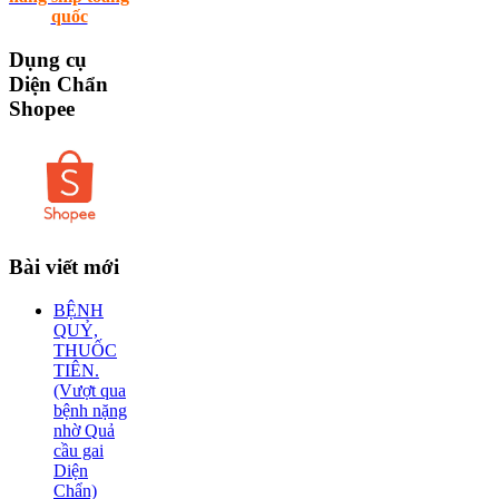
quốc
Dụng
cụ
Diện Chẩn
Shopee
Bài
viết mới
BỆNH
QUỶ,
THUỐC
TIÊN.
(Vượt qua
bệnh nặng
nhờ Quả
cầu gai
Diện
Chẩn)