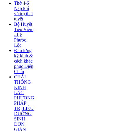
Thở 4-6
Nạp khí
vũ trụ thật
tuyệt
Bộ Huyệt
Tiêu Viêm
- Lý
Phước
Lộc
Đau lưng
kỳ kinh &
cách khắc
phục Diện
Chẩn
CHẢI
THÔNG
KINH
LẠC
PHƯƠNG
PHÁP
TRỊ LIỆU
DƯỠNG
SINH
ĐƠN
GIẢN