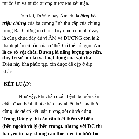
thuộc âm và thuộc dương trước khi kết luận.
Tóm lại, Dương hay Âm chỉ là
tổng kết
triệu chứng
của ba cương lĩnh thứ cấp của chúng
trong Bát Cương mà thôi. Tuy nhiên nói như vậy
là cũng chưa đầy đủ vì ÂM và DƯƠNG còn là 2
thành phần cơ bản của cơ thể.
Có thể nói gọn:
Âm
là cơ sở vật chất, Dương là năng lượng tạo nên,
duy trì sự tồn tại và hoạt động của vật chất
.
Điều này khá phức tạp, xin được đề cập ở dịp
khác.
KẾT LUẬN
:
Như vậy, khi chẩn đoán bệnh ta luôn cần
chẩn đoán bệnh thuộc hàn hay nhiệt, hư hay thực
cùng lúc để có kết luận tương đối đủ và đúng.
Trong Đông y thì còn cần biết thêm về biểu
(bên ngoài) và lý (bên trong), nhưng với DC thì
hai yếu tố này không cần thiết nên tôi lược bỏ
.