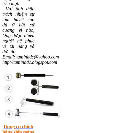
trên mặt.
Với tinh thần
trách nhiệm sự
tâm huyết cao
dù ở bất cứ
cương vị nào,
Ông được nhiều
người nể phục
về tài năng và
đức độ.
Email: taminhdc@yahoo.com
http://taminhdc.blogspot.com
Dụng cụ chính
hãng ship toàng