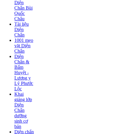
Diện
Chẩn Bùi
Quốc
Châu
Tài liệu
Diện
Chẩn
1001 mẹo
vặt Diện
Chẩn
Diện
Chẩn &
Bấm
Huyệt -
Lương y
Lý Phước
Lộc
Khai
giảng lớp
Diện
Chẩn
dưỡng
sinh cơ
bản
Diện chẩn