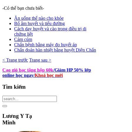
-Có thể bạn chưa biết-
Ăn uống thế nào cho khỏe
Bổ âm huyết và tiểu đường
Cách day huyệt và cào trong điều trị di
chứng liệt
Cảm cúm
Chẩn bệnh bằng máy đo huyết áp
Chẩn đoán hàn nhiệt bằng huyệt Diện Chẩn
< Trang trước
Trang sau >
Cạo gió bạc tặng hộp 60k
/Giảm HP 50% lớp
online học ngay
/
Khoá học mới
Tìm
kiếm
Lương
Y Tạ
Minh