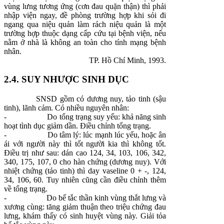
vùng lưng tương ứng (cơn đau quặn thận) thì phải
nhập viện ngay, đề phòng trường hợp khi sỏi đi
ngang qua niệu quản làm rách niệu quản là một
trường hợp thuộc dạng cấp cứu tại bệnh viện, nếu
nằm ở nhà là không an toàn cho tính mạng bệnh
nhân.
TP. Hồ Chí Minh, 1993.
2.4. SUY NHƯỢC SINH DỤC
SNSD gồm có dương nuy, tảo tinh (sậu
tinh), lãnh cảm. Có nhiều nguyên nhân:
-
Do tổng trạng suy yếu: khả năng sinh
hoạt tình dục giảm dần. Điều chỉnh tổng trạng.
-
Do tâm lý: lúc mạnh lúc yếu, hoặc ân
ái với người này thì tốt người kia thì không tốt.
Điều trị như sau: dán cao 124, 34, 103, 106, 342,
340, 175, 107, 0 cho hàn chứng (dương nuy). Với
nhiệt chứng (tảo tinh) thì day vaseline 0 + -, 124,
34, 106, 60. Tuy nhiên cũng cần điều chỉnh thêm
về tổng trạng.
-
Do bế tắc thần kinh vùng thắt lưng và
xương cùng: tăng giảm thuận theo triệu chứng đau
lưng, khám thấy có sinh huyệt vùng này. Giải tỏa