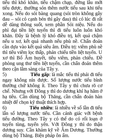
tiểu thì khó khăn, tiểu chậm chạp, đứng lâu mới
tiểu được, thường són thêm nước tiểu sau khi tiểu
xong. Nếu do sỏi bàng quang (sỏi tròn không gây
đau – sỏi có cạnh bén thì gây đau) thì có lúc đi rất
dễ dàng thông suốt, xem phần Sỏi niệu. Nếu do
phì đại tiền liệt tuyến thì đi tiểu luôn luôn khó
khăn. Đây là bệnh lý khó điều trị, kết quả chậm
nếu u xơ, kết quả nhanh nếu phù nề. Chẩn đoán
cần dựa vào kết quả siêu âm. Điều trị: viêm phù nề
thì tiêu viêm lọc thấp, phản chiếu tiền liệt tuyến. U
xơ thì Bổ Âm huyết, tiêu viêm, phản chiếu. Đề
phòng ung thư tiền liệt tuyến, cần chẩn đoán thêm
theo cận lâm sàng của Tây y.
5)
Tiểu gấp
: là mắc tiểu thì phải đi tiểu
ngay không nín được. Số lượng nước tiểu bình
thường chứ không ít. Theo Tây y thì chưa rõ cơ
chế. Nhưng với Đông y thì do dương khí hạ hãm ở
hạ tiêu. Cần dùng bộ Thăng, cần chẩn đoán hàn
nhiệt để chọn kỹ thuật thích hợp.
6)
Tiểu nhiều
: là nhiều về số lần đi tiểu
lẫn số lượng nước tiểu. Cần cảnh giác với bệnh
tiểu đường. Theo Tây y có thể do có rối loạn ở
tuyến tùng, tuyến yên. Với Đông y thì do thận
dương suy. Cần khám kỹ về Âm Dương. Thường
dùng bộ Thăng. Biện pháp ôn ấm.