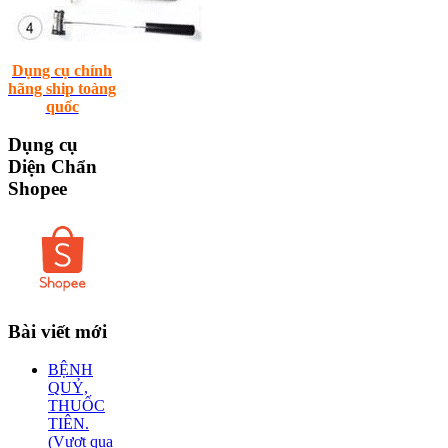
Dụng cụ chính
hãng ship toàng
quốc
Dụng
cụ
Diện Chẩn
Shopee
Bài
viết mới
BỆNH
QUỶ,
THUỐC
TIÊN.
(Vượt qua