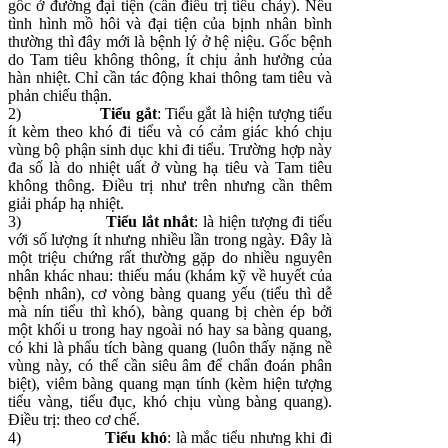
gốc ở đường đại tiện (cần điều trị tiêu chảy). Nếu
tình hình mồ hôi và đại tiện của bịnh nhân bình
thường thì đây mới là bệnh lý ở hệ niệu. Gốc bệnh
do Tam tiêu không thông, ít chịu ảnh hưởng của
hàn nhiệt. Chỉ cần tác động khai thông tam tiêu và
phản chiếu thận.
2)
Tiểu gắt
: Tiểu gắt là hiện tượng tiểu
ít kèm theo khó đi tiểu và có cảm giác khó chịu
vùng bộ phận sinh dục khi đi tiểu. Trường hợp này
đa số là do nhiệt uất ở vùng hạ tiêu và Tam tiêu
không thông. Điều trị như trên nhưng cần thêm
giải pháp hạ nhiệt.
3)
Tiểu lắt nhắt
: là hiện tượng đi tiểu
với số lượng ít nhưng nhiều lần trong ngày. Đây là
một triệu chứng rất thường gặp do nhiều nguyên
nhân khác nhau: thiếu máu (khám kỹ về huyết của
bệnh nhân), cơ vòng bàng quang yếu (tiểu thì dễ
mà nín tiểu thì khó), bàng quang bị chèn ép bởi
một khối u trong hay ngoài nó hay sa bàng quang,
có khi là phẩu tích bàng quang (luôn thấy nặng nề
vùng này, có thể cần siêu âm để chẩn đoán phân
biệt), viêm bàng quang mạn tính (kèm hiện tượng
tiểu vàng, tiểu đục, khó chịu vùng bàng quang).
Điều trị: theo cơ chế.
4)
Tiểu khó
: là mắc tiểu nhưng khi đi