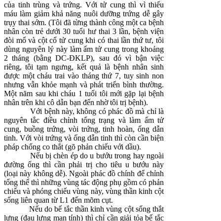
của tinh trùng và trứng. Với tử cung thì vì thiếu
máu làm giảm khả năng nuôi dưỡng trứng dễ gây
trụy thai sớm. (Tôi đã từng thành công một ca bệnh
nhân còn trẻ dưới 30 tuổi hư thai 3 lần, bệnh viện
đòi mổ và cột cổ tử cung khi có thai lần thứ tư, tôi
dùng nguyên lý này làm ấm tử cung trong khoảng
2 tháng (bằng DC-ĐKLP), sau đó vì bận việc
riêng, tôi tạm ngưng, kết quả là bệnh nhân sinh
được một cháu trai vào tháng thứ 7, tuy sinh non
nhưng vẫn khỏe mạnh và phát triển bình thường.
Một năm sau khi cháu 1 tuổi tôi mới gặp lại bệnh
nhân trên khi cô dẫn bạn đến nhờ tôi trị bệnh).
Với bệnh này, không có phác đồ mà chỉ là
nguyên tắc điều chỉnh tổng trạng và làm ấm tử
cung, buồng trứng, vòi trứng, tinh hoàn, ống dẫn
tinh. Với vòi trứng và ống dẫn tinh thì còn cần biện
pháp chống co thắt (gõ phản chiếu với dầu).
Nếu bị chèn ép do u bướu trong hay ngoài
đường ống thì cần phải trị cho tiêu u bướu này
(loại này không dễ). Ngoài phác đồ chính để chỉnh
tổng thể thì những vùng tác động phụ gồm có phản
chiếu và phóng chiếu vùng này, vùng thần kinh cột
sống liên quan từ L1 đến mõm cụt.
Nếu do bế tắc thần kinh vùng cột sống thắt
lưng (đau lưng mạn tính) thì chỉ cần giải tỏa bế tắc