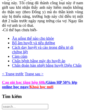
vùng này. Tôi cũng đã thành công loại này ở nam
giới sau khi nhận thấy anh này hiếm muộn không
do thận suy (theo Đông y) mà do thần kinh vùng
này bị thiểu năng, trường hợp này chỉ điều trị một
đợt 2 tuần trước ngày rụng trứng của vợ. Ngay lần
đó vợ anh ta có thai.
-Có thể bạn chưa biết-
Ăn uống thế nào cho khỏe
Bổ âm huyết và tiểu đường
Cách day huyệt và cào trong điều trị di
chứng liệt
Cảm cúm
Chẩn bệnh bằng máy đo huyết áp
Chẩn đoán hàn nhiệt bằng huyệt Diện Chẩn
< Trang trước
Trang sau >
Cạo gió bạc tặng hộp 60k
/Giảm HP 50% lớp
online học ngay
/
Khoá học mới
Tìm
kiếm