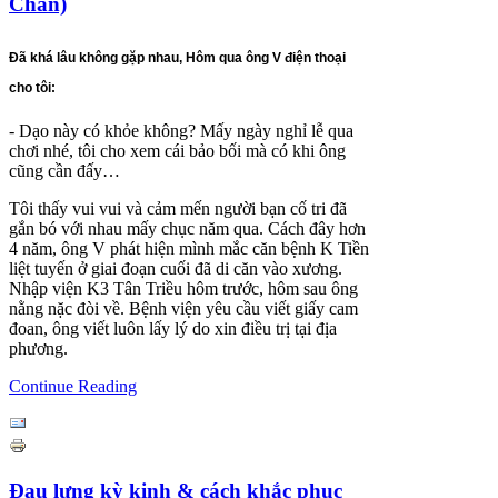
Chẩn)
Đã khá lâu không gặp nhau, Hôm qua ông V điện thoại
cho tôi:
- Dạo này có khỏe không? Mấy ngày nghỉ lễ qua
chơi nhé, tôi cho xem cái bảo bối mà có khi ông
cũng cần đấy…
Tôi thấy vui vui và cảm mến người bạn cố tri đã
gắn bó với nhau mấy chục năm qua. Cách đây hơn
4 năm, ông V phát hiện mình mắc căn bệnh K Tiền
liệt tuyến ở giai đoạn cuối đã di căn vào xương.
Nhập viện K3 Tân Triều hôm trước, hôm sau ông
nằng nặc đòi về. Bệnh viện yêu cầu viết giấy cam
đoan, ông viết luôn lấy lý do xin điều trị tại địa
phương.
Continue Reading
Đau lưng kỳ kinh & cách khắc phục