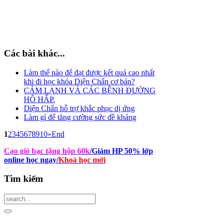
Các bài khác...
Làm thế nào để đạt được kết quả cao nhất
khi đi học khóa Diện Chẩn cơ bản?
CẢM LẠNH VÀ CÁC BỆNH ĐƯỜNG
HÔ HẤP.
Diện Chẩn hỗ trợ khắc phục dị ứng
Làm gì để tăng cường sức đề kháng
1
2
3
4
5
6
7
8
9
10
»
End
Cạo gió bạc tặng hộp 60k
/Giảm HP 50% lớp
online học ngay
/
Khoá học mới
Tìm
kiếm