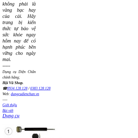
không phải là
vàng bạc hay
của cải.
Hãy
trang bị kiến
thức tự bảo vệ
sức khỏe ngay
hôm nay để có
hạnh phúc bền
vững cho ngày
mai.
-----
Dụng cụ Diện Chẩn
chính hãng;
Hội Vũ Shop.
☎
0934.128.128
/
0383.128.128
Web:
dungcudienchan.vn
----
Giới thiệu
Bài viết
Dụng cụ