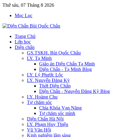
Thứ sáu, 07 Tháng 8 2026
Mục Lục
Trang Chủ
Lớp học
Diện chẩn
GS.TSKH. Bùi Quốc Châu
LY. Tạ Minh
Giáo án Diện Chẩn Tạ Minh
Diện Chẩn - Tạ Minh Blog
LY. Lý Phước Lộc
LY. Nguyễn Đăng Kỳ
Thời Diện Chẩn
Diện Chẩn - Nguyễn Đăng Kỳ Blog
LY. Hoàng Chu
Tự chăm sóc
Chìa Khóa Vạn Năng
Tự chăm sóc mình
Diện Chẩn Hà Nội
LY. Phạm Huy Thiệu
Vũ Văn Hội
Kinh nghiệm lâm sàng