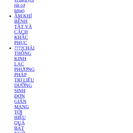
rút cơ
lưng)
ÂM KHÍ
BỆNH
TẬT VÀ
CÁCH
KHẮC
PHỤC
????CHẢI
THÔNG
KINH
LẠC
PHƯƠNG
PHÁP
TRỊ LIỆU
DƯỠNG
SINH
ĐƠN
GIẢN
MANG
TỚI
HIỆU
QUẢ
BẤT