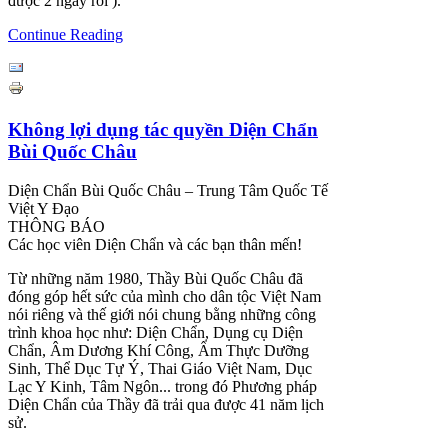
được 2 ngày rồi ).
Continue Reading
Không lợi dụng tác quyền Diện Chẩn
Bùi Quốc Châu
Diện Chẩn Bùi Quốc Châu – Trung Tâm Quốc Tế
Việt Y Đạo
THÔNG BÁO
Các học viên Diện Chẩn và các bạn thân mến!
Từ những năm 1980, Thầy Bùi Quốc Châu đã
đóng góp hết sức của mình cho dân tộc Việt Nam
nói riêng và thế giới nói chung bằng những công
trình khoa học như: Diện Chẩn, Dụng cụ Diện
Chẩn, Âm Dương Khí Công, Ẩm Thực Dưỡng
Sinh, Thể Dục Tự Ý, Thai Giáo Việt Nam, Dục
Lạc Y Kinh, Tâm Ngôn... trong đó Phương pháp
Diện Chẩn của Thầy đã trải qua được 41 năm lịch
sử.