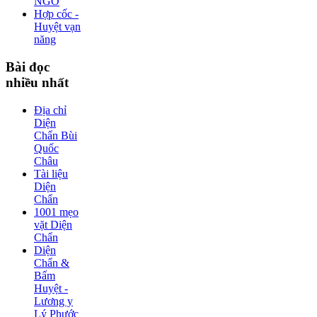
NGỜ
Hợp cốc -
Huyệt vạn
năng
Bài
đọc
nhiều nhất
Địa chỉ
Diện
Chẩn Bùi
Quốc
Châu
Tài liệu
Diện
Chẩn
1001 mẹo
vặt Diện
Chẩn
Diện
Chẩn &
Bấm
Huyệt -
Lương y
Lý Phước